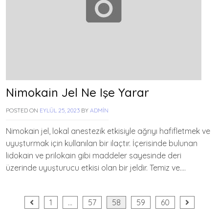
Nimokain Jel Ne Işe Yarar
POSTED ON
EYLÜL 25, 2023
BY
ADMIN
Nimokain jel, lokal anestezik etkisiyle ağrıyı hafifletmek ve
uyuşturmak için kullanılan bir ilaçtır. İçerisinde bulunan
lidokain ve prilokain gibi maddeler sayesinde deri
üzerinde uyuşturucu etkisi olan bir jeldir. Temiz ve….
Yazı
1
…
57
58
59
60
sayfalaması