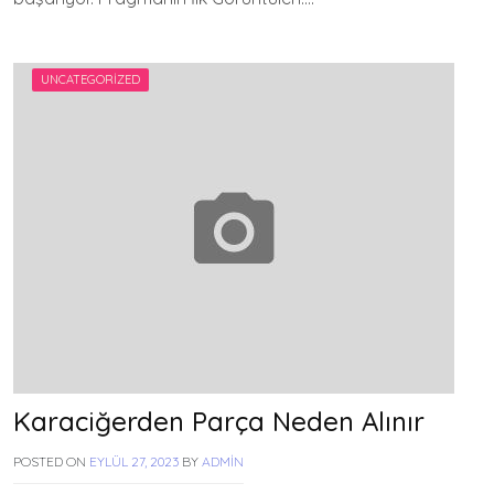
UNCATEGORIZED
Karaciğerden Parça Neden Alınır
POSTED ON
EYLÜL 27, 2023
BY
ADMIN