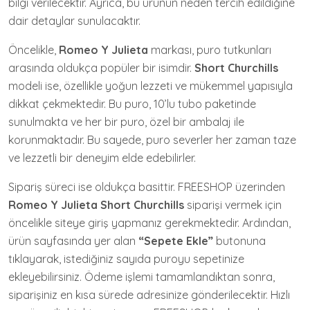
bilgi verilecektir. Ayrıca, bu ürünün neden tercih edildiğine
dair detaylar sunulacaktır.
Öncelikle,
Romeo Y Julieta
markası, puro tutkunları
arasında oldukça popüler bir isimdir.
Short Churchills
modeli ise, özellikle yoğun lezzeti ve mükemmel yapısıyla
dikkat çekmektedir. Bu puro, 10’lu tubo paketinde
sunulmakta ve her bir puro, özel bir ambalaj ile
korunmaktadır. Bu sayede, puro severler her zaman taze
ve lezzetli bir deneyim elde edebilirler.
Sipariş süreci ise oldukça basittir. FREESHOP üzerinden
Romeo Y Julieta Short Churchills
siparişi vermek için
öncelikle siteye giriş yapmanız gerekmektedir. Ardından,
ürün sayfasında yer alan
“Sepete Ekle”
butonuna
tıklayarak, istediğiniz sayıda puroyu sepetinize
ekleyebilirsiniz. Ödeme işlemi tamamlandıktan sonra,
siparişiniz en kısa sürede adresinize gönderilecektir. Hızlı