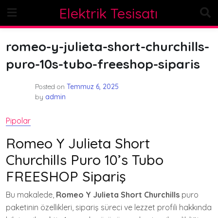
Skip
Elektrik Tesisatı
to
content
romeo-y-julieta-short-churchills-
puro-10s-tubo-freeshop-siparis
Posted on
Temmuz 6, 2025
by
admin
Pipolar
Romeo Y Julieta Short
Churchills Puro 10’s Tubo
FREESHOP Sipariş
Bu makalede,
Romeo Y Julieta Short Churchills
puro
paketinin özellikleri, sipariş süreci ve lezzet profili hakkında