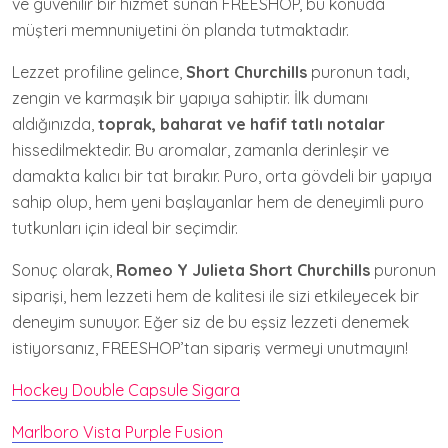
ve güvenilir bir hizmet sunan FREESHOP, bu konuda
müşteri memnuniyetini ön planda tutmaktadır.
Lezzet profiline gelince,
Short Churchills
puronun tadı,
zengin ve karmaşık bir yapıya sahiptir. İlk dumanı
aldığınızda,
toprak, baharat ve hafif tatlı notalar
hissedilmektedir. Bu aromalar, zamanla derinleşir ve
damakta kalıcı bir tat bırakır. Puro, orta gövdeli bir yapıya
sahip olup, hem yeni başlayanlar hem de deneyimli puro
tutkunları için ideal bir seçimdir.
Sonuç olarak,
Romeo Y Julieta Short Churchills
puronun
siparişi, hem lezzeti hem de kalitesi ile sizi etkileyecek bir
deneyim sunuyor. Eğer siz de bu eşsiz lezzeti denemek
istiyorsanız, FREESHOP’tan sipariş vermeyi unutmayın!
Hockey Double Capsule Sigara
Marlboro Vista Purple Fusion