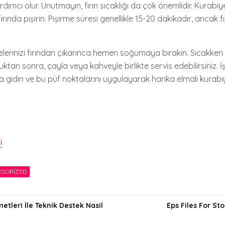
ımcı olur. Unutmayın, fırın sıcaklığı da çok önemlidir. Kurabi
fırında pişirin. Pişirme süresi genellikle 15-20 dakikadır, ancak f
elerinizi fırından çıkarınca hemen soğumaya bırakın. Sıcakken
duktan sonra, çayla veya kahveyle birlikte servis edebilirsiniz. 
a gidin ve bu püf noktalarını uygulayarak harika elmalı kurabi
i
EGORIZED
etleri İle Teknik Destek Nasil
Eps Files For St