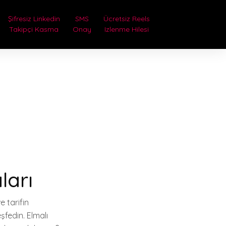
Şifresiz Linkedin
SMS
Ücretsiz Reels
Takipçi Kasma
Onay
Izlenme Hilesi
ları
 tarifin
şfedin. Elmalı