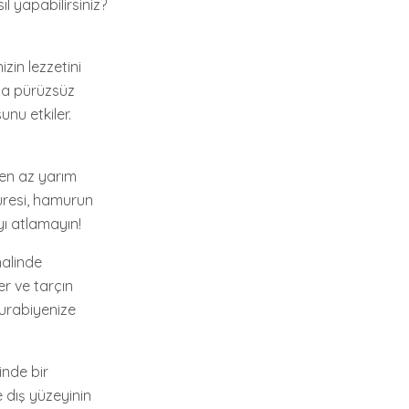
l yapabilirsiniz?
zin lezzetini
aha pürüzsüz
unu etkiler.
en az yarım
süresi, hamurun
yı atlamayın!
halinde
er ve tarçın
 kurabiyenize
inde bir
 dış yüzeyinin