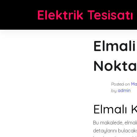
Skip
Elektrik Tesisatı
to
content
Elmali
Nokta
Posted on
Ma
by
admin
Elmalı 
Bu makalede, elmalı
detaylarını bulacaksı