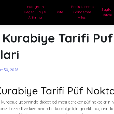
Instagram
Reels Izlenme
Sayfa
Beğeni Sayısı
Liste
Gönderme
Listesi
Arttırma
Hilesi
 Kurabiye Tarifi Puf
lari
rt 30, 2026
Kurabiye Tarifi Püf Nokta
 kurabiye yapımında dikkat edilmesi gereken püf noktalarını ve
nız. Lezzetli ve kıvamında bir kurabiye için gerekli ipuçlarını ke