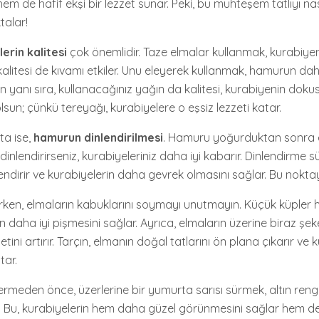
hem de hafif ekşi bir lezzet sunar. Peki, bu muhteşem tatlıyı nası
talar!
rin kalitesi
çok önemlidir. Taze elmalar kullanmak, kurabiyeni
n kalitesi de kıvamı etkiler. Unu eleyerek kullanmak, hamurun d
n yanı sıra, kullanacağınız yağın da kalitesi, kurabiyenin dokus
olsun; çünkü tereyağı, kurabiyelere o eşsiz lezzeti katar.
ta ise,
hamurun dinlendirilmesi
. Hamuru yoğurduktan sonra 
nlendirirseniz, kurabiyeleriniz daha iyi kabarır. Dinlendirme 
endirir ve kurabiyelerin daha gevrek olmasını sağlar. Bu nokta
arken, elmaların kabuklarını soymayı unutmayın. Küçük küpler 
daha iyi pişmesini sağlar. Ayrıca, elmaların üzerine biraz şek
tini artırır. Tarçın, elmanın doğal tatlarını ön plana çıkarır ve
tar.
vermeden önce, üzerlerine bir yumurta sarısı sürmek, altın reng
 Bu, kurabiyelerin hem daha güzel görünmesini sağlar hem de