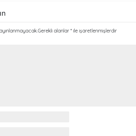
i
ın
yayınlanmayacak.
Gerekli alanlar
*
ile işaretlenmişlerdir