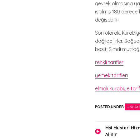
gevrek olmasına yard
ısıtılmış 180 derece 
değişebilir.
Son olarak, kurabiy
dağılabilirler. Soğu
basit! Şimdi mutfağ
renkli tarifler
yemek tarifleri
elmalı kurabiye tarif
POSTED UNDER
UNCAT
Yazı
Msi Musteri Hizm
Alinir