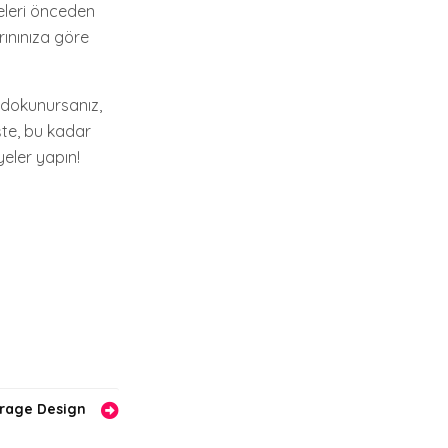
yeleri önceden
ırınınıza göre
 dokunursanız,
İşte, bu kadar
yeler yapın!
orage Design