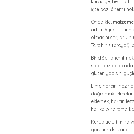
kurabiye, hem tatlı 
İşte bazı önemli nok
Öncelikle,
malzemele
artırır. Ayrıca, unu
olmasını sağlar. Unu
Tercihiniz tereyağı 
Bir diğer önemli nok
saat buzdolabında di
gluten yapısını güçl
Elma harcını hazırl
doğramak, elmaların 
eklemek, harcın lezze
harika bir aroma ka
Kurabiyeleri fırına 
görünüm kazandırır.