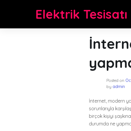
Skip
Elektrik Tesisatı
to
content
İntern
yapma
Posted on
Oc
by
admin
İnternet, modern ya
sorunlarıyla karşıl
birçok kişiyi şaşkına
durumda ne yapmalı