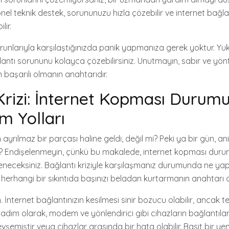
nel teknik destek, sorununuzu hızla çözebilir ve internet bağla
lir.
orunlarıyla karşılaştığınızda panik yapmanıza gerek yoktur. Yuk
antı sorununu kolayca çözebilirsiniz. Unutmayın, sabır ve yönt
başarılı olmanın anahtarıdır.
Krizi: İnternet Kopması Durum
m Yolları
 ayrılmaz bir parçası haline geldi, değil mi? Peki ya bir gün, an
se? Endişelenmeyin, çünkü bu makalede, internet kopması duru
eneceksiniz. Bağlantı kriziyle karşılaşmanız durumunda ne y
, herhangi bir sıkıntıda başınızı beladan kurtarmanın anahtarı ol
n. İnternet bağlantınızın kesilmesi sinir bozucu olabilir, ancak 
dım olarak, modem ve yönlendirici gibi cihazların bağlantıları
evşemiştir veya cihazlar arasında bir hata olabilir. Basit bir 