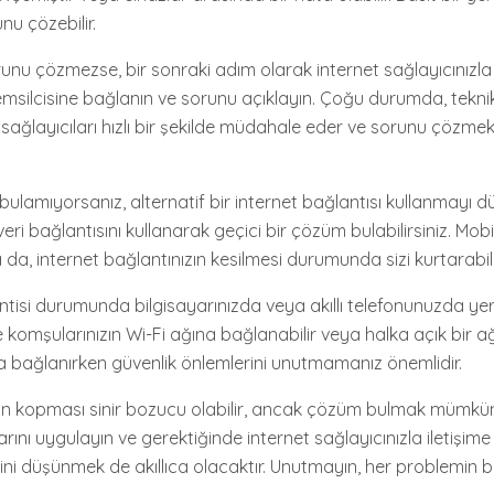
unu çözebilir.
unu çözmezse, bir sonraki adım olarak internet sağlayıcınızla i
temsilcisine bağlanın ve sorunu açıklayın. Çoğu durumda, tekni
ağlayıcıları hızlı bir şekilde müdahale eder ve sorunu çözmek 
ulamıyorsanız, alternatif bir internet bağlantısı kullanmayı d
ri bağlantısını kullanarak geçici bir çözüm bulabilirsiniz. Mobil
 da, internet bağlantınızın kesilmesi durumunda sizi kurtarabilir
intisi durumunda bilgisayarınızda veya akıllı telefonunuzda yer
de komşularınızın Wi-Fi ağına bağlanabilir veya halka açık bir ağ 
a bağlanırken güvenlik önlemlerini unutmamanız önemlidir.
nın kopması sinir bozucu olabilir, ancak çözüm bulmak mümkün
rını uygulayın ve gerektiğinde internet sağlayıcınızla iletişime 
ini düşünmek de akıllıca olacaktır. Unutmayın, her problemin 