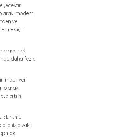
yecektir.
m olarak, modem
ğinden ve
 etmek için
tişime geçmek
kında daha fazla
ın mobil veri
üm olarak
nete erişim
 Bu durumu
ailenizle vakit
 yapmak