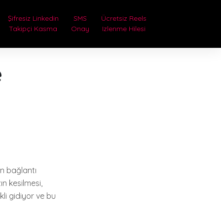
Şifresiz Linkedin
SMS
Ücretsiz Reels
Takipçi Kasma
Onay
Izlenme Hilesi
e
n bağlantı
n kesilmesi,
kli gidiyor ve bu