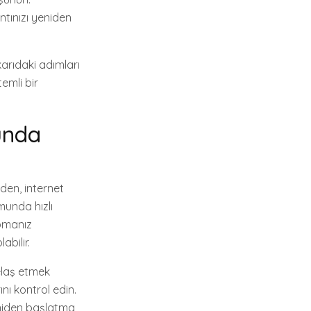
ntınızı yeniden
arıdaki adımları
emli bir
unda
iden, internet
munda hızlı
apmanız
abilir.
telaş etmek
nı kontrol edin.
yeniden başlatma