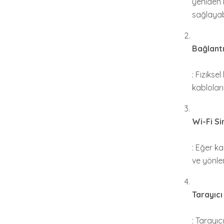
yeniden 
sağlayabi
Bağlantı
: Fiziks
kabloları
Wi-Fi Si
: Eğer ka
ve yönle
Tarayıcı
: Tarayıc