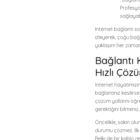
Profesyo
sağlayabi
Internet bağlantı s
izleyerek, çoğu bağl
yaklaşım her zaman 
Bağlantı 
Hızlı Çözü
İnternet hayatımızın
bağlantınız kesilir
çözüm yollarını öğr
gerektiğini bilmeniz
Öncelikle, sakin olu
durumu çözmez. İlk a
Belki de bir kablo g