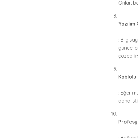
Onlar, ba
Yazılım 
: Bilgisa
güncel o
çözebilirs
Kablolu 
: Eğer m
daha isti
Profesy
: Bağlan