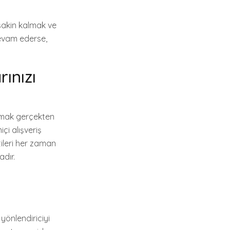
 sakin kalmak ve
devam ederse,
rınızı
aşmak gerçekten
içi alışveriş
tileri her zaman
adır.
yönlendiriciyi