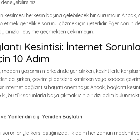
 deneyebilirsiniz.
nın kesilmesi herkesin başına gelebilecek bir durumdur. Ancak,
ip etmek genellikle sorunu çözmek için yeterlidir. Eğer sorun 
ayıcınızla iletişime geçmekten çekinmeyin.
lantı Kesintisi: İnternet Sorunla
in 10 Adım
z, modern yaşamın merkezinde yer alırken, kesintilerle karşıl
Evden çalışırken, çevrimiçi derslere katılırken veya sadece çevrim
 bir internet bağlantısı hayati önem taşır. Ancak, bağlantı kesin
 ki, bu tür sorunlarla başa çıkmak için bir dizi adım bulunmakt
e Yönlendiriciyi Yeniden Başlatın
ı sorunlarıyla karşılaştığınızda, ilk adım her zaman modemi ve 