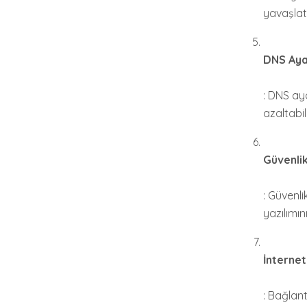
yavaşlat
DNS Ayar
: DNS aya
azaltabili
Güvenlik
: Güvenli
yazılımın
İnternet
: Bağlant