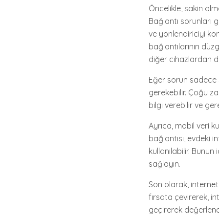
Öncelikle, sakin o
Bağlantı sorunları 
ve yönlendiriciyi ko
bağlantılarının düz
diğer cihazlardan d
Eğer sorun sadece siz
gerekebilir. Çoğu z
bilgi verebilir ve ge
Ayrıca, mobil veri k
bağlantısı, evdeki 
kullanılabilir. Bunun
sağlayın.
Son olarak, interne
fırsata çevirerek, i
geçirerek değerlend