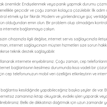
lmak önemlidir. Endişelenmek veya panik yapmak durumu çözme
genellikle geçicidir ve çoğu zaman kolayca çözülebilir. İlk adı
ntrol etmek iyi bir fikirdir. Modem ve yönlendiriciye güç verildi
gün olduğundan emin olun. Bir problem olup olmadığını kontrol
a internete bağlanmaya çalışın.
in cihazınızla ilgili değilse, internet servis sağlayıcınızla ile
aman, internet sağlayıcınızın müşteri hizmetleri size sorun hak
rekirse teknik destek sağlayabilir.
ullanarak internete erişebilirsiniz. Çoğu zaman, cep telefonların
internet bağlantısının kesilmesi durumunda kısa vadeli bir çöz
 için cep telefonunuzun mobil veri özelliğini etkinleştirin ve inter
t bağlantısı kesildiğinde yapabileceğiniz başka şeyler de var.
nternetsiz zamanınızı kitap okuyarak, evdeki işleri yaparak veya 
irebilirsiniz. Belki de dikkatinizi dağıtmak için uzun zamandır