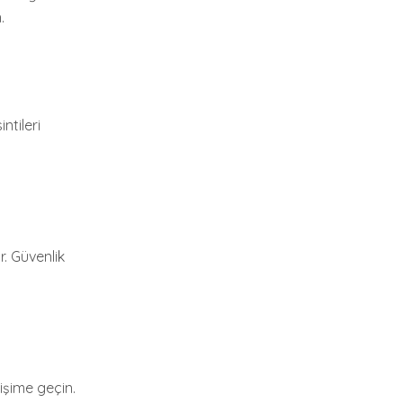
.
ntileri
ir. Güvenlik
tişime geçin.