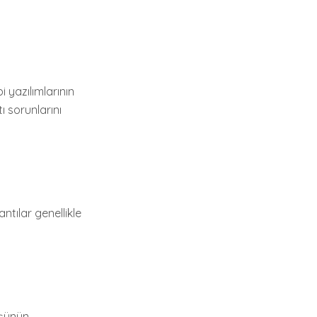
i yazılımlarının
ı sorunlarını
ntılar genellikle
şünün.