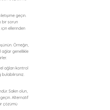
letişime geçin.
k bir sorun
için ellerinden
üşünün. Örneğin,
 ağlar genellikle
ler.
el ağları kontrol
bulabilirsiniz.
dür. Sakin olun,
geçin. Alternatif
bir çözümü