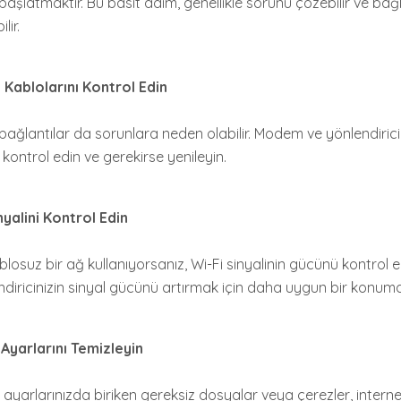
başlatmaktır. Bu basit adım, genellikle sorunu çözebilir ve bağ
lir.
 Kablolarını Kontrol Edin
el bağlantılar da sorunlara neden olabilir. Modem ve yönlendiri
 kontrol edin ve gerekirse yenileyin.
nyalini Kontrol Edin
blosuz bir ağ kullanıyorsanız, Wi-Fi sinyalinin gücünü kontrol 
ndiricinizin sinyal gücünü artırmak için daha uygun bir konuma 
 Ayarlarını Temizleyin
ı ayarlarınızda biriken gereksiz dosyalar veya çerezler, interne