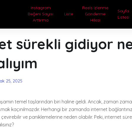
Instagram
Reels Izlenme
Sayfa
Beğeni Sayısı
Liste
Gönderme
Listesi
Arttırma
Hilesi
et sürekli gidiyor n
lıyım
ak 25, 2025
şamın temel taşlarından biri haline geldi. Ancak, zaman zama
aşmak kaçınılmazdır. Herhangi bir zamanda internet bağlantınızı
 çevirebilir ve paniklemelerine neden olabilir. Peki, internet süre
sınız?