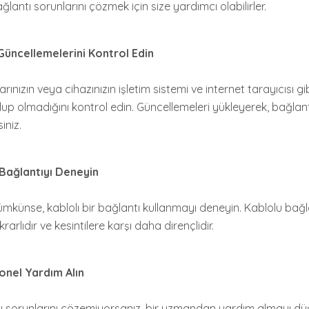
ğlantı sorunlarını çözmek için size yardımcı olabilirler.
Güncellemelerini Kontrol Edin
yarınızın veya cihazınızın işletim sistemi ve internet tarayıcısı gib
lup olmadığını kontrol edin. Güncellemeleri yükleyerek, bağlant
iniz.
Bağlantıyı Deneyin
ümkünse, kablolı bir bağlantı kullanmayı deneyin. Kablolu bağla
krarlıdır ve kesintilere karşı daha dirençlidir.
onel Yardım Alın
tı sorunlarını çözemiyorsanız, bir uzmandan yardım almayı dü