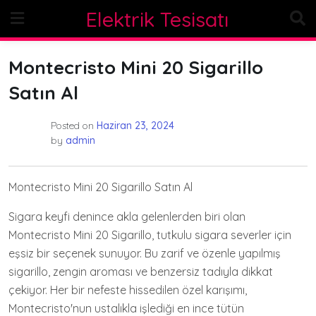
Skip
Elektrik Tesisatı
to
content
Montecristo Mini 20 Sigarillo
Satın Al
Posted on
Haziran 23, 2024
by
admin
Montecristo Mini 20 Sigarillo Satın Al
Sigara keyfi denince akla gelenlerden biri olan
Montecristo Mini 20 Sigarillo, tutkulu sigara severler için
eşsiz bir seçenek sunuyor. Bu zarif ve özenle yapılmış
sigarillo, zengin aroması ve benzersiz tadıyla dikkat
çekiyor. Her bir nefeste hissedilen özel karışımı,
Montecristo'nun ustalıkla işlediği en ince tütün