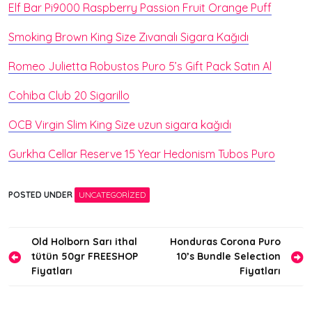
Elf Bar Pi9000 Raspberry Passion Fruit Orange Puff
Smoking Brown King Size Zıvanalı Sigara Kağıdı
Romeo Julietta Robustos Puro 5’s Gift Pack Satın Al
Cohiba Club 20 Sigarillo
OCB Virgin Slim King Size uzun sigara kağıdı
Gurkha Cellar Reserve 15 Year Hedonism Tubos Puro
POSTED UNDER
UNCATEGORIZED
Yazı
Old Holborn Sarı ithal
Honduras Corona Puro
tütün 50gr FREESHOP
10’s Bundle Selection
gezinmesi
Fiyatları
Fiyatları