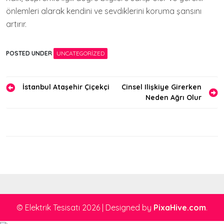
önlemleri alarak kendini ve sevdiklerini koruma şansını
artırır.
POSTED UNDER
UNCATEGORIZED
Yazı
İstanbul Ataşehir Çiçekçi
Cinsel Ilişkiye Girerken
Neden Ağrı Olur
gezinmesi
© Elektrik Tesisatı 2026
|
Designed by
PixaHive.com
.