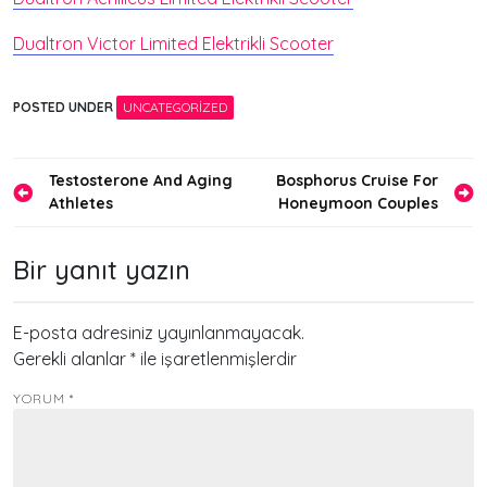
Dualtron Victor Limited Elektrikli Scooter
POSTED UNDER
UNCATEGORIZED
Yazı
Testosterone And Aging
Bosphorus Cruise For
Athletes
Honeymoon Couples
gezinmesi
Bir yanıt yazın
E-posta adresiniz yayınlanmayacak.
Gerekli alanlar
*
ile işaretlenmişlerdir
YORUM
*