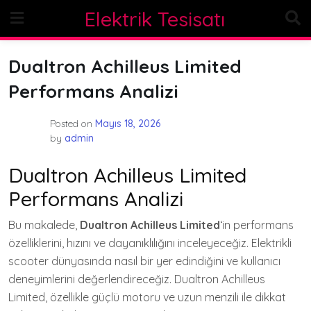
Skip
Elektrik Tesisatı
to
content
Dualtron Achilleus Limited
Performans Analizi
Posted on
Mayıs 18, 2026
by
admin
Dualtron Achilleus Limited
Performans Analizi
Bu makalede,
Dualtron Achilleus Limited
‘in performans
özelliklerini, hızını ve dayanıklılığını inceleyeceğiz. Elektrikli
scooter dünyasında nasıl bir yer edindiğini ve kullanıcı
deneyimlerini değerlendireceğiz. Dualtron Achilleus
Limited, özellikle güçlü motoru ve uzun menzili ile dikkat