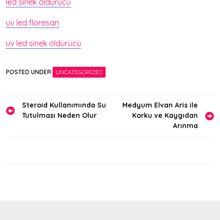
led sinek öldürücü
uv led floresan
uv led sinek öldürücü
POSTED UNDER
UNCATEGORIZED
Yazı
Steroid Kullanımında Su
Medyum Elvan Aris ile
Tutulması Neden Olur
Korku ve Kaygıdan
gezinmesi
Arınma