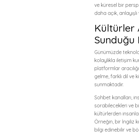
ve küresel bir persp
daha açık, anlayışlı 
Kültürler 
Sunduğu B
Günümüzde teknolojini
kolaylıkla iletişim k
platformlar aracılığ
gelme, farklı dil ve 
sunmaktadır.
Sohbet kanalları, in
sorabilecekleri ve bi
kültürlerden insanla
Örneğin, bir İngiliz 
bilgi edinebilir ve b