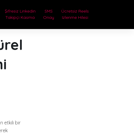
Şifresiz Linkedin
SMS
Ücretsiz Reels
Takipçi Kasma
Onay
Izlenme Hilesi
ürel
ni
 etkili bir
erek