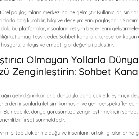
ürel paylaşımların merkezi haline gelmiştir. Kullanıcılar, sınırlar
larla bağ kurabilir, bilgi ve deneyimlerini paylaşabilir. Samimi,
 dolu bu platformlar, insanların iletişim becerilerini geliştirmel
tliliği kutlamayı teşvik eder. Sohbet kanalları, küresel bir köyü
hoşgörü, anlayış ve empati gibi değerleri pekiştirir.
ştırıcı Olmayan Yollarla Dünya
ü Zenginleştirin: Sohbet Kana
ağın getirdiği imkanlarla dünyayla daha çok etkileşim içindeyi
ltürlerden insanlarla iletişim kurmasını ve yeni perspektifler ed
r. Bu nedenle, dünya görüşümüzü zenginleştirmek için sohbet 
nemli bir fırsat sunmaktadır.
vrimiçi toplulukların olduğu ve insanların ortak ilgi alanlarına 