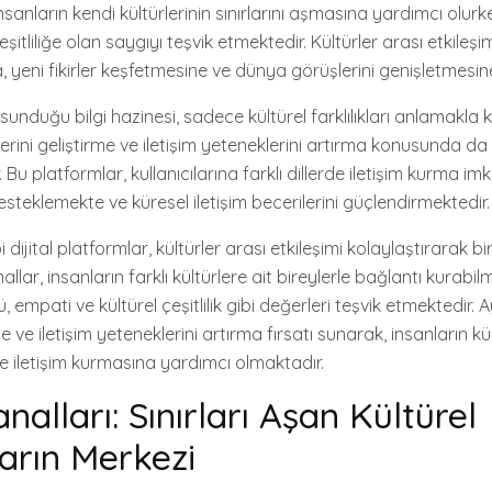
insanların kendi kültürlerinin sınırlarını aşmasına yardımcı olur
şitliliğe olan saygıyı teşvik etmektedir. Kültürler arası etkileşi
a, yeni fikirler keşfetmesine ve dünya görüşlerini genişletmesin
sunduğu bilgi hazinesi, sadece kültürel farklılıkları anlamakla 
rini geliştirme ve iletişim yeteneklerini artırma konusunda da
 Bu platformlar, kullanıcılarına farklı dillerde iletişim kurma im
teklemekte ve küresel iletişim becerilerini güçlendirmektedir.
 dijital platformlar, kültürler arası etkileşimi kolaylaştırarak bir
lar, insanların farklı kültürlere ait bireylerle bağlantı kurabil
mpati ve kültürel çeşitlilik gibi değerleri teşvik etmektedir. Ay
rme ve iletişim yeteneklerini artırma fırsatı sunarak, insanların
lde iletişim kurmasına yardımcı olmaktadır.
alları: Sınırları Aşan Kültürel
arın Merkezi