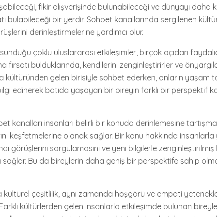
abileceği, fikir alışverişinde bulunabileceği ve dünyayı daha 
ı bulabileceği bir yerdir. Sohbet kanallarında sergilenen kültürel
üşlerini derinleştirmelerine yardımcı olur.
sunduğu çoklu uluslararası etkileşimler, birçok açıdan faydalıdı
ma fırsatı bulduklarında, kendilerini zenginleştirirler ve önyargılar
ya kültüründen gelen birisiyle sohbet ederken, onların yaşam ta
ilgi edinerek batıda yaşayan bir bireyin farklı bir perspektif
t kanalları insanları belirli bir konuda derinlemesine tartışm
arını keşfetmelerine olanak sağlar. Bir konu hakkında insanlarla
ndi görüşlerini sorgulamasını ve yeni bilgilerle zenginleştirilmi
ı sağlar. Bu da bireylerin daha geniş bir perspektife sahip olm
 kültürel çeşitlilik, aynı zamanda hoşgörü ve empati yetenekle
Farklı kültürlerden gelen insanlarla etkileşimde bulunan bireyl