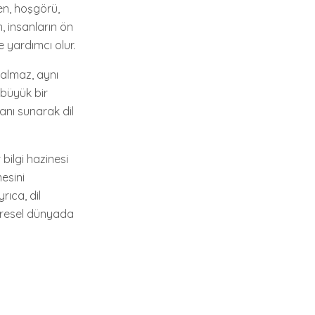
ken, hoşgörü,
m, insanların ön
e yardımcı olur.
kalmaz, aynı
 büyük bir
kanı sunarak dil
 bilgi hazinesi
mesini
rıca, dil
 küresel dünyada