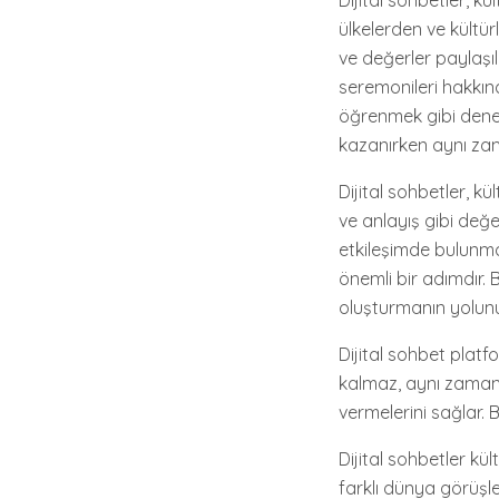
Dijital sohbetler, kü
ülkelerden ve kültür
ve değerler paylaşı
seremonileri hakkınd
öğrenmek gibi deneyi
kazanırken aynı zam
Dijital sohbetler, k
ve anlayış gibi değe
etkileşimde bulunma
önemli bir adımdır. 
oluşturmanın yolunu
Dijital sohbet platf
kalmaz, aynı zaman
vermelerini sağlar. B
Dijital sohbetler kül
farklı dünya görüşle