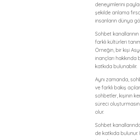
deneyimlerini paylaş
şekilde anlama fırsat
insanların dünya gör
Sohbet kanallarının 
farklı kültürleri tanı
Örneğin, bir kişi As
inançları hakkında b
katkıda bulunabilir.
Aynı zamanda, sohbe
ve farklı bakış açıl
sohbetler, kişinin ke
süreci oluşturmasın
olur.
Sohbet kanallarında
de katkıda bulunur. 