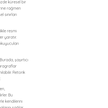
üzde küresel bir
erine rağmen
l sınırları
likle resmi
r yaratır.
okuyucuları
 Burada, şaşırtıcı
aragraflar
labilir. Retorik
.
en,
rler. Bu
le kendilerini
alarını sağlar.