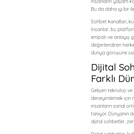
insanların yaşam ko
Bu da daha iyi bir il
Sohbet kanalları, kül
İnsanlar, bu platfor
empati ve anlayış gib
değerlendiren herkes
dünya görüşüne sahi
Dijital So
Farklı Dü
Gelişen teknoloji ve 
deneyimlemek için m
insanların sanal or
tanıyor. Dünyanın d
dijital sohbetler, z