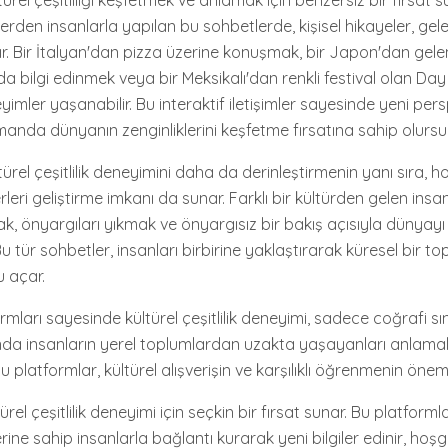
ltürel çeşitliliği keşfetmek ve anlamak için benzersiz bir fırsat su
lerden insanlarla yapılan bu sohbetlerde, kişisel hikayeler, gele
lır. Bir İtalyan'dan pizza üzerine konuşmak, bir Japon'dan gel
a bilgi edinmek veya bir Meksikalı'dan renkli festival olan Day
mler yaşanabilir. Bu interaktif iletişimler sayesinde yeni pers
anda dünyanın zenginliklerini keşfetme fırsatına sahip olursu
ültürel çeşitlilik deneyimini daha da derinleştirmenin yanı sıra,
rleri geliştirme imkanı da sunar. Farklı bir kültürden gelen insa
k, önyargıları yıkmak ve önyargısız bir bakış açısıyla dünyayı
Bu tür sohbetler, insanları birbirine yaklaştırarak küresel bir t
 açar.
ormları sayesinde kültürel çeşitlilik deneyimi, sadece coğrafi sı
da insanların yerel toplumlardan uzakta yaşayanları anlamal
u platformlar, kültürel alışverişin ve karşılıklı öğrenmenin önemli
türel çeşitlilik deneyimi için seçkin bir fırsat sunar. Bu platformla
rine sahip insanlarla bağlantı kurarak yeni bilgiler edinir, hoşgö