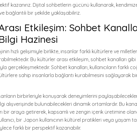
ektif kazanırız. Dijital sohbetlerin gücünü kullanarak, kendim
ve bağlantılı bir şekilde yaklaşabiliriz.
Arası Etkileşim: Sohbet Kanalla
ilgi Hazinesi
n hızlı gelişimiyle birlikte, insanlar farklı kültürlere ve milletler
urabilmektedir. Bu kültürler arası etkileşim, sohbet kanalları gibi d
ıyla gerçekleşmektedir. Sohbet kanalları, kullanıcıların farklı 
kültürlere sahip insanlarla bağlantı kurabilmesini sağlayarak bir
sanların birbirleriyle konuşarak deneyimlerini paylaşabilecekler
lgi alışverişinde bulunabilecekleri dinamik ortamlardır. Bu kanall
rı bir araya getirerek, kapsamlı ve zengin içerik üretimine ola
kullanıcı, bir Japon kullanıcının kültürel pratikleri veya yaşam t
öylece farklı bir perspektif kazanabilir.