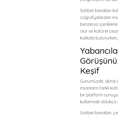
Sohbet kanalları kült
coğrafyalardan insan
benzersiz içeriklerle
olur ve kültürel çeşi
katkıda bulunurken, 
Yabancıla
Görüşünüz
Keşif
Günümüzde, dijital ç
insanların farklı kü
bir platform sunuyo
kullanmak oldukça ö
Sohbet kanalları, çe