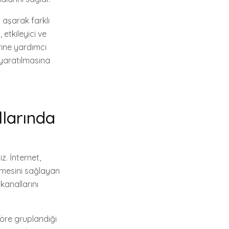
ı aşarak farklı
 etkileyici ve
erine yardımcı
n yaratılmasına
llarında
z. İnternet,
inmesini sağlayan
kanallarını
göre gruplandığı