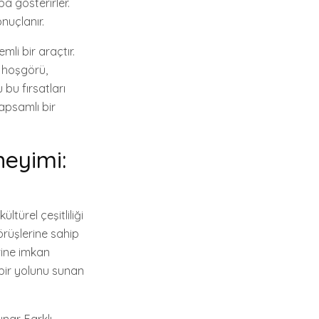
a gösterirler.
onuçlanır.
mli bir araçtır.
, hoşgörü,
 bu fırsatları
kapsamlı bir
neyimi:
ltürel çeşitliliği
örüşlerine sahip
rine imkan
 bir yolunu sunan