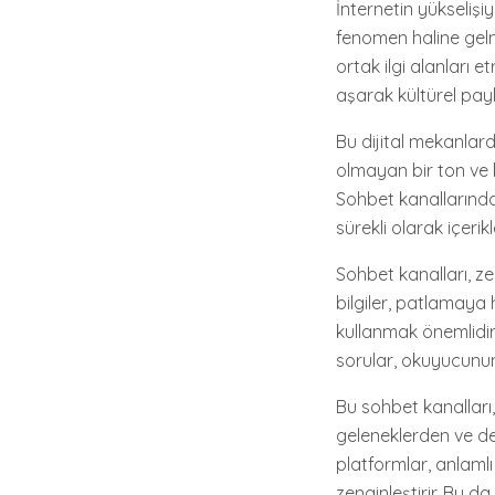
İnternetin yükselişi
fenomen haline gelm
ortak ilgi alanları e
aşarak kültürel payl
Bu dijital mekanlard
olmayan bir ton ve k
Sohbet kanallarında
sürekli olarak içerik
Sohbet kanalları, zen
bilgiler, patlamaya 
kullanmak önemlidir. K
sorular, okuyucunun 
Bu sohbet kanalları, 
geleneklerden ve den
platformlar, anlamlı 
zenginleştirir. Bu da