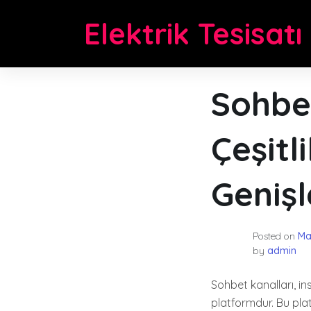
Skip
Elektrik Tesisatı
to
content
Sohbet
Çeşitl
Genişl
Posted on
Ma
by
admin
Sohbet kanalları, ins
platformdur. Bu plat