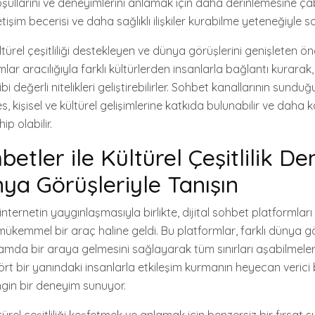
şullarını ve deneyimlerini anlamak için daha derinlemesine çab
etişim becerisi ve daha sağlıklı ilişkiler kurabilme yeteneğiyle s
türel çeşitliliği destekleyen ve dünya görüşlerini genişleten öne
mlar aracılığıyla farklı kültürlerden insanlarla bağlantı kurarak
i değerli nitelikleri geliştirebilirler. Sohbet kanallarının sunduğu
, kişisel ve kültürel gelişimlerine katkıda bulunabilir ve daha 
p olabilir.
hbetler ile Kültürel Çeşitlilik De
nya Görüşleriyle Tanışın
internetin yaygınlaşmasıyla birlikte, dijital sohbet platformları kü
ükemmel bir araç haline geldi. Bu platformlar, farklı dünya g
tamda bir araya gelmesini sağlayarak tüm sınırları aşabilmele
ört bir yanındaki insanlarla etkileşim kurmanın heyecan verici
engin bir deneyim sunuyor.