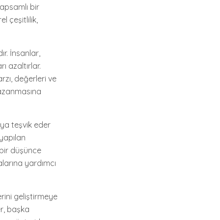
kapsamlı bir
 çeşitlilik,
r. İnsanlar,
ı azaltırlar.
rzı, değerleri ve
 kazanmasına
aya teşvik eder
 yapılan
ş bir düşünce
alarına yardımcı
rini geliştirmeye
er, başka