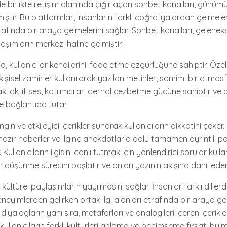
yle birlikte iletişim alanında çığır açan sohbet kanalları, günüm
iştir. Bu platformlar, insanların farklı coğrafyalardan gelmel
trafında bir araya gelmelerini sağlar. Sohbet kanalları, gelenekse
aşımların merkezi haline gelmiştir.
a, kullanıcılar kendilerini ifade etme özgürlüğüne sahiptir. Özel
işisel zamirler kullanılarak yazılan metinler, samimi bir atmosfe
ki aktif ses, katılımcıları derhal cezbetme gücüne sahiptir ve 
le bağlantıda tutar.
gin ve etkileyici içerikler sunarak kullanıcıların dikkatini çeker.
hazır haberler ve ilginç anekdotlarla dolu tamamen ayrıntılı p
ullanıcıların ilgisini canlı tutmak için yönlendirici sorular kullanı
düşünme sürecini başlatır ve onları yazının akışına dahil eder
kültürel paylaşımların yayılmasını sağlar. İnsanlar farklı dillerd
eyimlerden gelirken ortak ilgi alanları etrafında bir araya geli
diyalogların yanı sıra, metaforları ve analogileri içeren içerikler
 kullanıcıların farklı kültürleri anlama ve benimseme fırsatı bulm