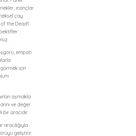
nar. Farklı
nekler, inançlar
eneksel çay
 of the Dead'i
pektifler
nuz.
 hoşgörü, empati
nlarla
 görmek için
oplum
nırları aşmakla
arını ve değer
 bir aracıdır.
r aracılığıyla
rüyü geliştirir