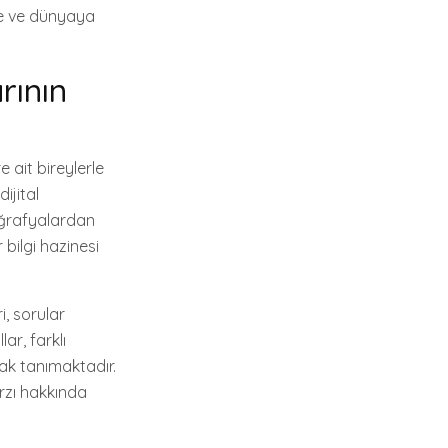
ize ve dünyaya
rının
e ait bireylerle
ijital
coğrafyalardan
 bilgi hazinesi
i, sorular
ar, farklı
nak tanımaktadır.
arzı hakkında