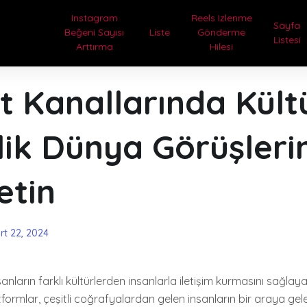
Instagram
Reels Izlenme
Sayfa
Beğeni Sayısı
Liste
Gönderme
Listesi
Arttırma
Hilesi
 Kanallarında Kült
ilik Dünya Görüşleri
etin
rt 22, 2024
anların farklı kültürlerden insanlarla iletişim kurmasını sağlayan
formlar, çeşitli coğrafyalardan gelen insanların bir araya gel