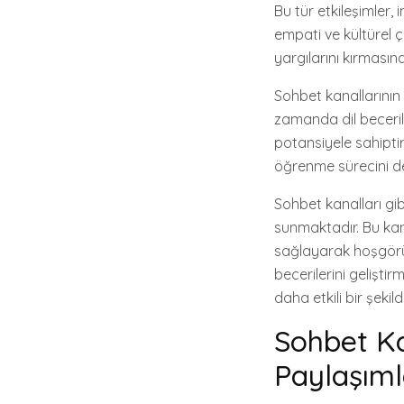
Bu tür etkileşimler, 
empati ve kültürel çe
yargılarını kırmasın
Sohbet kanallarının 
zamanda dil becerile
potansiyele sahiptir.
öğrenme sürecini des
Sohbet kanalları gibi
sunmaktadır. Bu kanal
sağlayarak hoşgörü, e
becerilerini gelişti
daha etkili bir şeki
Sohbet Kan
Paylaşıml