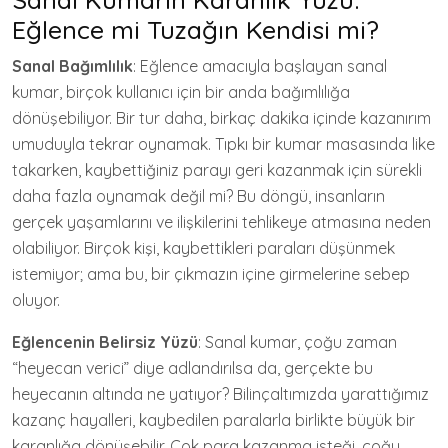
Eğlence mi Tuzağın Kendisi mi?
Sanal Bağımlılık
: Eğlence amacıyla başlayan sanal
kumar, birçok kullanıcı için bir anda bağımlılığa
dönüşebiliyor. Bir tur daha, birkaç dakika içinde kazanırım
umuduyla tekrar oynamak. Tıpkı bir kumar masasında like
takarken, kaybettiğiniz parayı geri kazanmak için sürekli
daha fazla oynamak değil mi? Bu döngü, insanların
gerçek yaşamlarını ve ilişkilerini tehlikeye atmasına neden
olabiliyor. Birçok kişi, kaybettikleri paraları düşünmek
istemiyor; ama bu, bir çıkmazın içine girmelerine sebep
oluyor.
Eğlencenin Belirsiz Yüzü
: Sanal kumar, çoğu zaman
“heyecan verici” diye adlandırılsa da, gerçekte bu
heyecanın altında ne yatıyor? Bilinçaltımızda yarattığımız
kazanç hayalleri, kaybedilen paralarla birlikte büyük bir
karanlığa dönüşebilir. Çok para kazanma isteği, çoğu