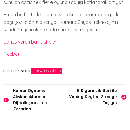
sunulan cazip tekliflerle oyuncu sayısı katlanarak artıyor.
Bütün bu faktörler, kumar ve teknoloji arasındaki güçlü
bağı gözler önüne seriyor. Kumar dünyası, teknolojinin
sunduğu yeni olanaklarla sürekli evrim geçiriyor.
bonus veren bahis siteleri
freebet
POSTED UNDER
UNCATEGORIZED
Yazı
Kumar Oynama
E Sigara Likitleri ile
Alışkanlıklarının
Vaping Keyfini Zirveye
gezinmesi
Dijitalleşmesinin
Taşıyın
Zararları