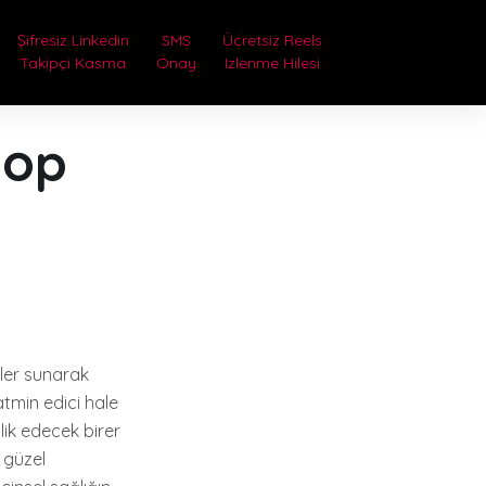
Şifresiz Linkedin
SMS
Ücretsiz Reels
Takipçi Kasma
Onay
Izlenme Hilesi
hop
nler sunarak
atmin edici hale
şlik edecek birer
 güzel