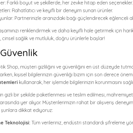
er: Farklı boyut ve şekillerde, her zevke hitap eden seçenekler.
tleri: Rahatlatıcı ve keyifli bir deneyim sunan ürünler.
unlar: Partnerinizle aranızdaki bağı güçlendirecek eğlenceli akt
 yaşamınızı renklendirmek ve daha keyifli hale getirmek için harik
cinsel sağlık ve mutluluk, doğru ürünlerle başlar!
e Güvenlik
ik Shop, müşteri gizliliğini ve güvenliğini en üst düzeyde tut
arken, kişisel bilgilerinizin güvenliği bizim için son derece önem
ntemleri
kullanarak, her işlemde bilgilerinizin korunmasını sağl
izin gizli bir şekilde paketlenmesi ve teslim edilmesi, mahremiye
 arasında yer alıyor. Müşterilerimizin rahat bir alışveriş deneyi
a şunlara dikkat ediyoruz:
e Teknolojisi:
Tüm verileriniz, endüstri standardı şifreleme yö