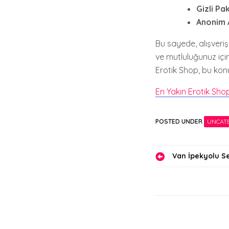
Gizli Pa
Anonim A
Bu sayede, alışveriş
ve mutluluğunuz için
Erotik Shop, bu ko
En Yakın Erotik Sho
POSTED UNDER
UNCAT
Yazı
Van İpekyolu S
gezinmes