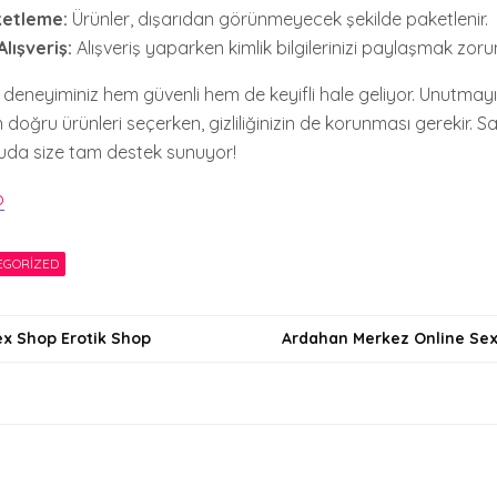
ketleme:
Ürünler, dışarıdan görünmeyecek şekilde paketlenir.
lışveriş:
Alışveriş yaparken kimlik bilgilerinizi paylaşmak zoru
 deneyiminiz hem güvenli hem de keyifli hale geliyor. Unutmayın
 doğru ürünleri seçerken, gizliliğinizin de korunması gerekir. 
nuda size tam destek sunuyor!
p
EGORIZED
ex Shop Erotik Shop
Ardahan Merkez Online Sex
i