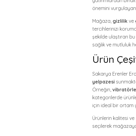
yatırımlardan birid
önemini vurgulayan 
Mağaza,
gizlilik
ve
tercihlerinizi koruma
şekilde ulaştıran bu
sağlık ve mutluluk h
Ürün Çeşit
Sakarya Erenler Ero
yelpazesi
sunmaktad
Örneğin,
vibratörl
kategorilerde ürünle
için ideal bir ortam
Ürünlerin kalitesi ve 
seçilerek mağazaya d