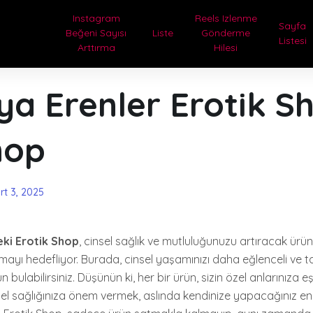
Instagram
Reels Izlenme
Sayfa
Beğeni Sayısı
Liste
Gönderme
Listesi
Arttırma
Hilesi
ya Erenler Erotik S
hop
rt 3, 2025
eki Erotik Shop
, cinsel sağlık ve mutluluğunuzu artıracak ürü
mayı hedefliyor. Burada, cinsel yaşamınızı daha eğlenceli ve t
 bulabilirsiniz. Düşünün ki, her bir ürün, sizin özel anlarınıza e
nsel sağlığınıza önem vermek, aslında kendinize yapacağınız en