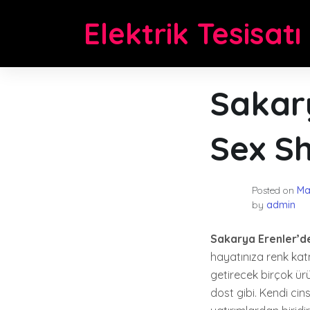
Skip
Elektrik Tesisatı
to
content
Sakar
Sex S
Posted on
Ma
by
admin
Sakarya Erenler’d
hayatınıza renk kat
getirecek birçok ürün
dost gibi. Kendi ci