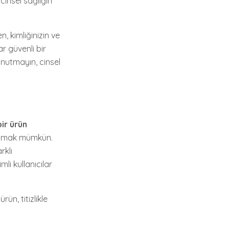
insel sağlığın
, kimliğinizin ve
ar güvenli bir
Unutmayın, cinsel
ir ürün
bulmak mümkün.
rklı
li kullanıcılar
rün, titizlikle