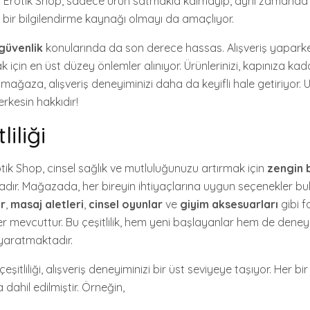
ir. Erotik Shop, sadece ürün satmakla kalmayıp, aynı zamanda c
bir bilgilendirme kaynağı olmayı da amaçlıyor.
güvenlik
konularında da son derece hassas. Alışveriş yaparken
k için en üst düzey önlemler alınıyor. Ürünlerinizi, kapınıza kad
 mağaza, alışveriş deneyiminizi daha da keyifli hale getiriyor. 
erkesin hakkıdır!
liliği
tik Shop, cinsel sağlık ve mutluluğunuzu artırmak için
zengin b
ır. Mağazada, her bireyin ihtiyaçlarına uygun seçenekler 
er
,
masaj aletleri
,
cinsel oyunlar
ve
giyim aksesuarları
gibi fa
r mevcuttur. Bu çeşitlilik, hem yeni başlayanlar hem de deneyim
 yaratmaktadır.
çeşitliliği, alışveriş deneyiminizi bir üst seviyeye taşıyor. Her bir ü
ahil edilmiştir. Örneğin,