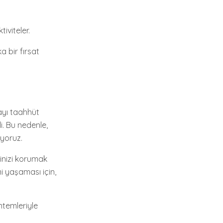
iviteler.
a bir fırsat
mayı taahhüt
li. Bu nedenle,
ıyoruz.
tinizi korumak
mi yaşaması için,
ntemleriyle