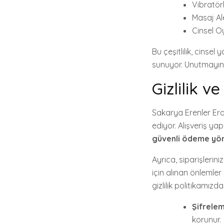
Vibratörl
Masaj Ale
Cinsel Oy
Bu çeşitlilik, cinsel
sunuyor. Unutmayın, 
Gizlilik v
Sakarya Erenler Erot
ediyor. Alışveriş yap
güvenli ödeme yö
Ayrıca, siparişlerin
için alınan önlemler
gizlilik politikamızd
Şifrelem
korunur.