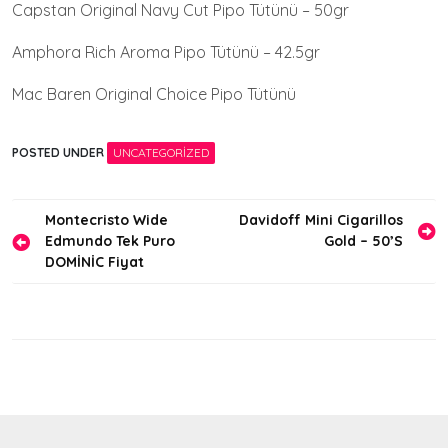
Capstan Original Navy Cut Pipo Tütünü – 50gr
Amphora Rich Aroma Pipo Tütünü – 42.5gr
Mac Baren Original Choice Pipo Tütünü
POSTED UNDER
UNCATEGORIZED
Yazı
Montecristo Wide
Davidoff Mini Cigarillos
Edmundo Tek Puro
Gold – 50’S
gezinmesi
DOMİNİC Fiyat