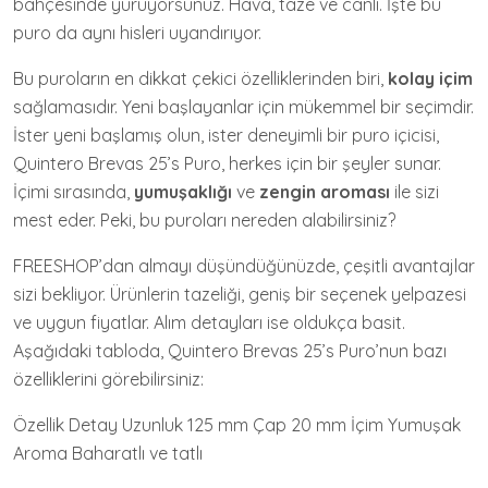
bahçesinde yürüyorsunuz. Hava, taze ve canlı. İşte bu
puro da aynı hisleri uyandırıyor.
Bu puroların en dikkat çekici özelliklerinden biri,
kolay içim
sağlamasıdır. Yeni başlayanlar için mükemmel bir seçimdir.
İster yeni başlamış olun, ister deneyimli bir puro içicisi,
Quintero Brevas 25’s Puro, herkes için bir şeyler sunar.
İçimi sırasında,
yumuşaklığı
ve
zengin aroması
ile sizi
mest eder. Peki, bu puroları nereden alabilirsiniz?
FREESHOP’dan almayı düşündüğünüzde, çeşitli avantajlar
sizi bekliyor. Ürünlerin tazeliği, geniş bir seçenek yelpazesi
ve uygun fiyatlar. Alım detayları ise oldukça basit.
Aşağıdaki tabloda, Quintero Brevas 25’s Puro’nun bazı
özelliklerini görebilirsiniz:
Özellik Detay Uzunluk 125 mm Çap 20 mm İçim Yumuşak
Aroma Baharatlı ve tatlı