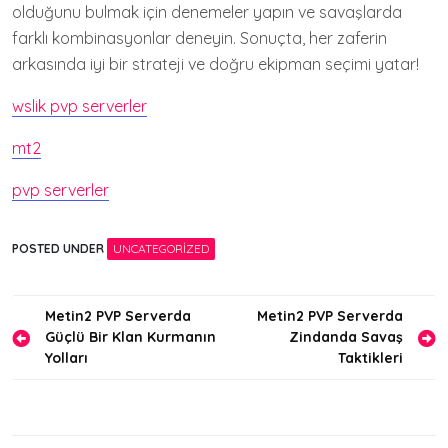
olduğunu bulmak için denemeler yapın ve savaşlarda
farklı kombinasyonlar deneyin. Sonuçta, her zaferin
arkasında iyi bir strateji ve doğru ekipman seçimi yatar!
wslik pvp serverler
mt2
pvp serverler
POSTED UNDER
UNCATEGORIZED
Yazı
Metin2 PVP Serverda
Metin2 PVP Serverda
Güçlü Bir Klan Kurmanın
Zindanda Savaş
gezinmesi
Yolları
Taktikleri