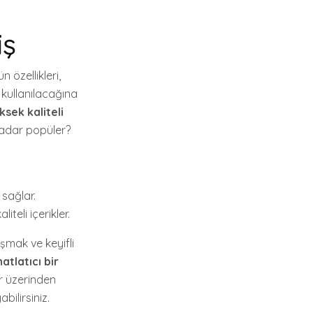
iş
 özellikleri,
 kullanılacağına
ksek kaliteli
kadar popüler?
 sağlar.
teli içerikler.
şmak ve keyifli
atlatıcı bir
r üzerinden
bilirsiniz.