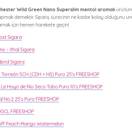
hester Wild Green Nano Superslim mentol aromalı
ürünün
k yapmak demektir. Sipariş sürecinin ne kadar kolay olduğunu u
amak için hemen harekete geçin!
ost Sigara
ms – İthal Sigara
brid Sigara
a Torreón SCH (CDH + HS) Puro 25’s FREESHOP
 Le Hoyo de Río Seco Tobo Puro 10’s FREESHOP
al No.2 25’s Puro FREESHOP
 100CL FREESHOP
Puff Peach Mango Watermelon