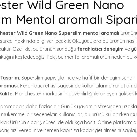
ster Wild Green Nano
im Mentol aromalı Sipar
hester Wild Green Nano Superslim mentol aromalı
ürününün
 süreci hakkında bilgi verilecektir. Okuyuculara bu ürünün nasıl
caktır. Özellikle, bu ürünün sunduğu
ferahlatıcı deneyim
ve
yü
 çıktığını keşfedeceğiz. Peki, bu mentol aromalı ürün neden bu 
 Tasarım:
Superslim yapısıyla ince ve hafif bir deneyim sunar.
Aroması:
Ferahlatıcı etkisi sayesinde kullanıcılarına rahatlama
alite:
Manchester markasının güvenilirliği ile birleşen yüksek kali
 aromadan daha fazlasıdır. Günlük yaşamın stresinden uzakla
 mükemmel bir seçenektir. Kullanıcılar, bu ürünü kullanırken
rah
ar. Ürünün sipariş süreci de oldukça basit. Online platformla
parişinizi verebilir ve hemen kapınıza kadar getirilmesini sağlaya