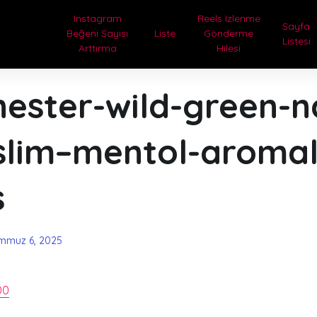
Instagram
Reels Izlenme
Sayfa
Beğeni Sayısı
Liste
Gönderme
Listesi
Arttırma
Hilesi
ester-wild-green-n
slim–mentol-aromal
s
mmuz 6, 2025
00