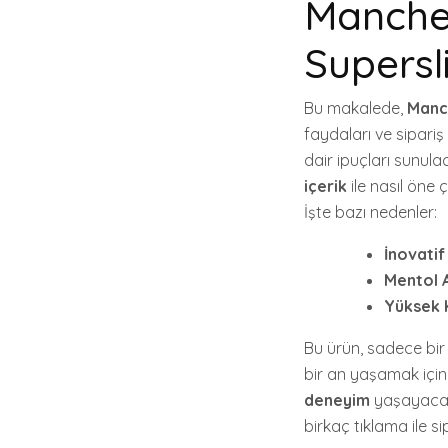
Manche
Supersl
Bu makalede,
Manc
faydaları ve sipariş
dair ipuçları sunula
içerik
ile nasıl öne
İşte bazı nedenler:
İnovatif
Mentol 
Yüksek K
Bu ürün, sadece bir
bir an yaşamak için
deneyim
yaşayacakl
birkaç tıklama ile si