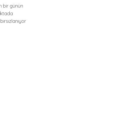
un bir günün
oktada
bırsızlanıyor