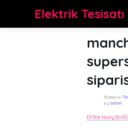
Skip
Elektrik Tesisatı
to
content
manch
super
sipari
Posted on
Te
by
admin
Elf Bar Nasty Bc60