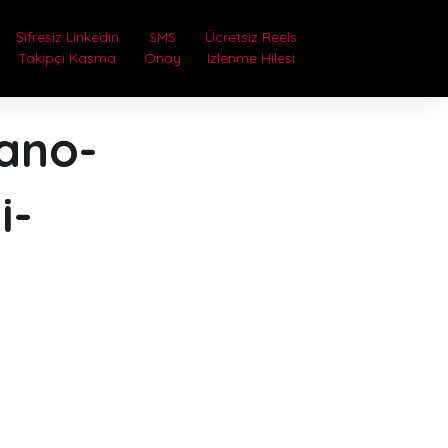
Şifresiz Linkedin
SMS
Ücretsiz Reels
Takipçi Kasma
Onay
Izlenme Hilesi
ano-
i-