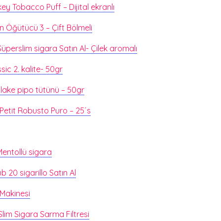
ey Tobacco Puff – Dijital ekranlı
 Öğütücü 3 – Çift Bölmeli
üperslim sigara Satın Al- Çilek aromalı
sic 2. kalite- 50gr
lake pipo tütünü – 50gr
Petit Robusto Puro – 25´s
Mentollü sigara
 20 sigarillo Satın Al
Makinesi
lim Sigara Sarma Filtresi