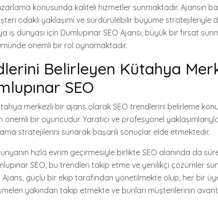
 pazarlama konusunda kaliteli hizmetler sunmaktadır. Ajansın b
eri odaklı yaklaşımı ve sürdürülebilir büyüme stratejileriyle d
a iş dünyası için Dumlupınar SEO Ajansı, büyük bir fırsat sun
şümünde önemli bir rol oynamaktadır.
lerini Belirleyen Kütahya Merk
umlupınar SEO
ahya merkezli bir ajans olarak SEO trendlerini belirleme ko
inen önemli bir oyuncudur. Yaratıcı ve profesyonel yaklaşımlarıyl
lama stratejilerini sunarak başarılı sonuçlar elde etmektedir.
ünyanın hızla evrim geçirmesiyle birlikte SEO alanında da süre
lupınar SEO, bu trendleri takip etme ve yenilikçi çözümler 
r. Ajans, güçlü bir ekip tarafından yönetilmekte olup, her bir ü
işmeleri yakından takip etmekte ve bunları müşterilerinin avant