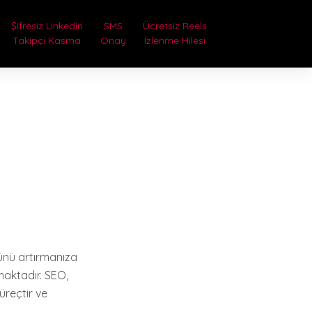
Şifresiz Linkedin
SMS
Ücretsiz Reels
Takipçi Kasma
Onay
Izlenme Hilesi
ğünü artırmanıza
maktadır. SEO,
üreçtir ve