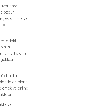
 pazarlama
 ve özgün
erçekleştirme ve
ında
eri odaklı
onlara
rını, markalarını
r yaklaşım
ebilir bir
l alanda ön plana
kilemek ve online
aktadır.
ekte ve