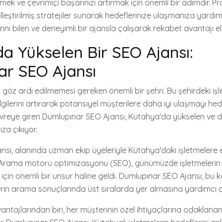
mek ve çevrimiçi başarınızı artırmak için önemli bir adımdır. Pr
leştirilmiş stratejiler sunarak hedeflerinize ulaşmanıza yardımcı
ini bilen ve deneyimli bir ajansla çalışarak rekabet avantajı eld
a Yükselen Bir SEO Ajansı:
ar SEO Ajansı
 göz ardı edilmemesi gereken önemli bir şehri. Bu şehirdeki işlet
ilerini artırarak potansiyel müşterilere daha iyi ulaşmayı hedef
reye giren Dumlupınar SEO Ajansı, Kütahya'da yükselen ve di
za çıkıyor.
sı, alanında uzman ekip üyeleriyle Kütahya'daki işletmelere e
 Arama motoru optimizasyonu (SEO), günümüzde işletmelerin d
sı için önemli bir unsur haline geldi. Dumlupınar SEO Ajansı, bu
erin arama sonuçlarında üst sıralarda yer almasına yardımcı o
ntajlarından biri, her müşterinin özel ihtiyaçlarına odaklanan k