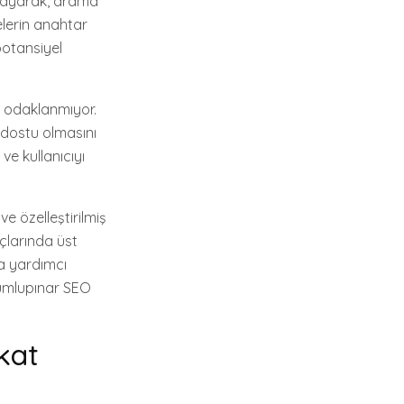
nlayarak, arama
elerin anahtar
potansiyel
a odaklanmıyor.
ı dostu olmasını
ve kullanıcıyı
e özelleştirilmiş
çlarında üst
a yardımcı
 Dumlupınar SEO
kat