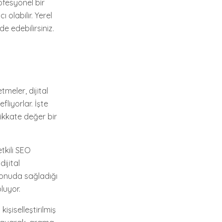
ofesyonel bir
 olabilir. Yerel
e edebilirsiniz.
meler, dijital
liyorlar. İşte
kkate değer bir
tkili SEO
ijital
 konuda sağladığı
luyor.
işiselleştirilmiş