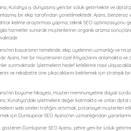
sı, Kütahya iş dünyasına yeni bir soluk getirmekte ve dijital
anlaşmış bir ekip tarafından yönetilmektedir. Ajans, benzersiz
nahtar kelime araştırması yapma, teknik SEO optimizasyonu g
gibi hizmetler sunarak müşterilerinin organik arama sonuçlar
maktadır.
ı'nın başarısının temelinde, ekip üyelerinin uzmanlığı ve müşt
r. Ajans, her bir müşterisinin özel ihtiyaçlarını anlamakta ve 
mler sunmaktadır. İşletmelerin hedef kitlelerine nasıl ulaşacakla
erini ve rekabette öne çıkacaklarını belirlemek için stratejik bi
sı'nın büyüme hikayesi, müşteri memnuniyetine dayalı sürdürül
jans, Kütahya'daki işletmelere değer katmakta ve onları dijita
melerin web siteleri trafiğini artırmak, potansiyel müşterileri et
dirmek için Dumlupınar SEO Ajansı'nın uzmanlığından yararlanm
 gösteren Dumlupınar SEO Ajansı, şehre yeni bir soluk getirm