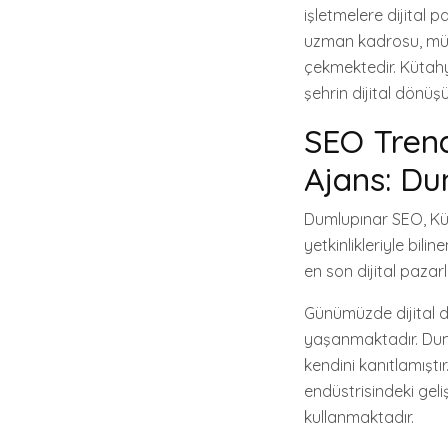
işletmelere dijital
uzman kadrosu, müşt
çekmektedir. Kütahy
şehrin dijital dönü
SEO Trend
Ajans: D
Dumlupınar SEO, Küt
yetkinlikleriyle bil
en son dijital pazar
Günümüzde dijital d
yaşanmaktadır. Dum
kendini kanıtlamıştı
endüstrisindeki gel
kullanmaktadır.