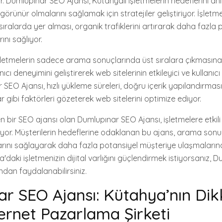
r. Dumlupınar SEO Ajansı, Kütahyalı işletmelerin hedeflerini a
rünür olmalarını sağlamak için stratejiler geliştiriyor. İşletm
ıralarda yer alması, organik trafiklerini artırarak daha fazla 
nı sağlıyor.
işletmelerin sadece arama sonuçlarında üst sıralara çıkmasın
cı deneyimini geliştirerek web sitelerinin etkileyici ve kullanıc
 SEO Ajansı, hızlı yükleme süreleri, doğru içerik yapılandırması 
gibi faktörleri gözeterek web sitelerini optimize ediyor.
bir SEO ajansı olan Dumlupınar SEO Ajansı, işletmelere etkili v
yor. Müşterilerin hedeflerine odaklanan bu ajans, arama sonu
arını sağlayarak daha fazla potansiyel müşteriye ulaşmaların
'daki işletmenizin dijital varlığını güçlendirmek istiyorsanız,
ndan faydalanabilirsiniz.
r SEO Ajansı: Kütahya’nın Dik
ernet Pazarlama Şirketi