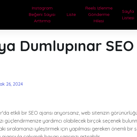
Instagram
Reels Izlenme
Sayfa
Beğeni Sayısı
Liste
Gönderme
Listesi
Arttırma
Hilesi
ya Dumlupınar SEO
ak 26, 2024
da etkili bir SEO ajansı arıyorsanız, web sitenizin görünürlü
ınızı güçlendirmenize yardımcı olabilecek birçok seçenek bulun
 sıralamanızı iyileştirmek için yapılması gereken önemli bir s
ajansıyla çalışmak başarı şansınızı artırabilir.