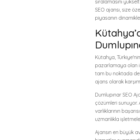
sıralamasını yükselt
SEO ajansı, size özel
piyasanın dinamikler
Kütahya’d
Dumlupın
Kütahya, Türkiye'nin
pazarlamaya olan ilg
tam bu noktada dev
ajans olarak karşımı
Dumlupınar SEO Ajan
çözümleri sunuyor.
varlıklarının başarı
uzmanlıkla işletmel
Ajansın en büyük ava