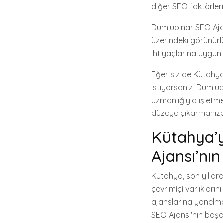
diğer SEO faktörleri
Dumlupınar SEO Ajan
üzerindeki görünürlü
ihtiyaçlarına uygun 
Eğer siz de Kütahya
istiyorsanız, Dumlup
uzmanlığıyla işletm
düzeye çıkarmanıza 
Kütahya’y
Ajansı’nı
Kütahya, son yıllar
çevrimiçi varlıkları
ajanslarına yönelme
SEO Ajansı'nın başa