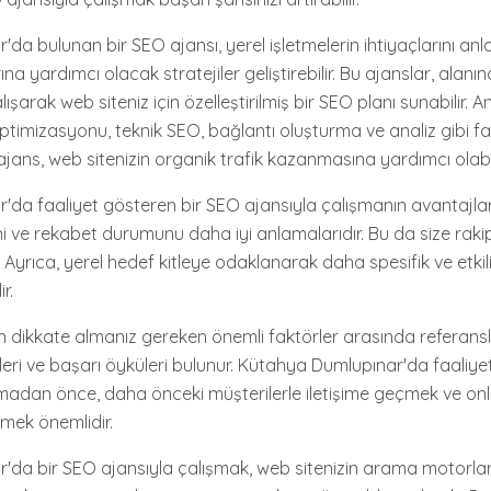
da bulunan bir SEO ajansı, yerel işletmelerin ihtiyaçlarını a
rına yardımcı olacak stratejiler geliştirebilir. Bu ajanslar, ala
çalışarak web siteniz için özelleştirilmiş bir SEO planı sunabilir. 
optimizasyonu, teknik SEO, bağlantı oluşturma ve analiz gibi fa
jans, web sitenizin organik trafik kazanmasına yardımcı olabil
da faaliyet gösteren bir SEO ajansıyla çalışmanın avantajları
ni ve rekabet durumunu daha iyi anlamalarıdır. Bu da size raki
 Ayrıca, yerel hedef kitleye odaklanarak daha spesifik ve etkil
ir.
 dikkate almanız gereken önemli faktörler arasında referansl
mleri ve başarı öyküleri bulunur. Kütahya Dumlupınar'da faaliye
madan önce, daha önceki müşterilerle iletişime geçmek ve onl
mek önemlidir.
'da bir SEO ajansıyla çalışmak, web sitenizin arama motorlar