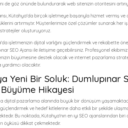
ni de göz önünde bulundurarak web sitenizin otoritesini artırı
sı, Kütahya'da birçok işletmeye başarıyla hizmet vermiş ve o
klerini artırmıştır. Müşterilerimize özel çözümler sunarak her i
stratejiler oluşturuyoruz.
'da işletmenizin dijital varlığını güçlendirmek ve rekabette ö
ınar SEO Ajansı ile iletişime geçebilirsiniz. Profesyonel ekibimiz
enizin büyümesine destek olacak ve internet pazarlama stratej
yardımcı olacaktır.
a Yeni Bir Soluk: Dumlupınar 
n Büyüme Hikayesi
da dijital pazarlama alanında büyük bir dönüşüm yaşamaktadır
nı güçlendirmek ve hedef kitlelerine daha etkili bir şekilde ulaş
ktedir. Bu noktada, Kütahya'nın en iyi SEO ajanslarından biri
rı öyküsü dikkat çekmektedir.