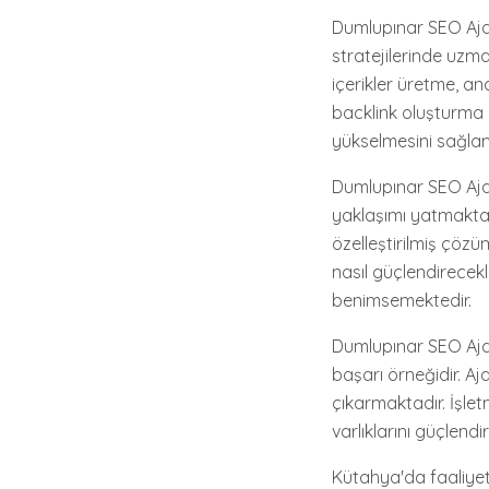
Dumlupınar SEO Ajan
stratejilerinde uzm
içerikler üretme, a
backlink oluşturma 
yükselmesini sağla
Dumlupınar SEO Ajans
yaklaşımı yatmaktadı
özelleştirilmiş çözü
nasıl güçlendirecekl
benimsemektedir.
Dumlupınar SEO Ajan
başarı örneğidir. A
çıkarmaktadır. İşlet
varlıklarını güçlen
Kütahya'da faaliyet