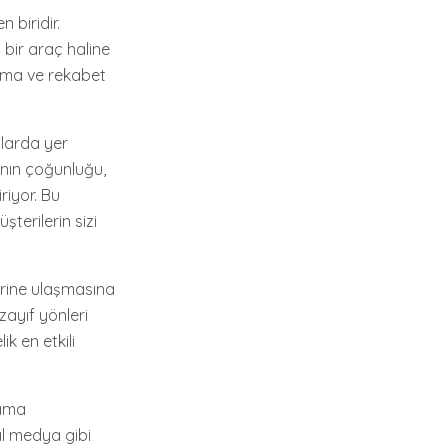
 biridir.
bir araç haline
ıkma ve rekabet
larda yer
rının çoğunluğu,
iyor. Bu
terilerin sizi
rine ulaşmasına
 zayıf yönleri
k en etkili
rama
al medya gibi