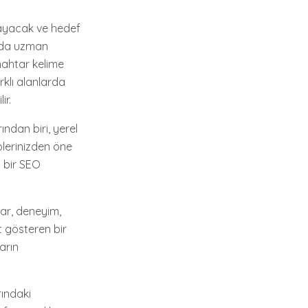
nlayacak ve hedef
nında uzman
Anahtar kelime
rklı alanlarda
ir.
ndan biri, yerel
plerinizden öne
i bir SEO
ar, deneyim,
t gösteren bir
arın
ındaki