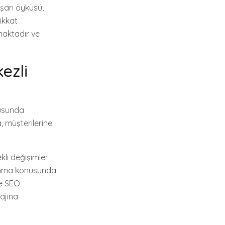
aşarı öyküsü,
ikkat
maktadır ve
ezli
nusunda
a, müşterilerine
kli değişimler
sunma konusunda
ye SEO
ajına