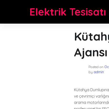
Skip
Elektrik Tesisatı
to
content
Kütah
Ajansı
Posted on
Oc
by
admin
Kütahya Dumlupınar'
ve çevrimiçi varlığ
arama motorlarındaki
profesyonel bir SEO 