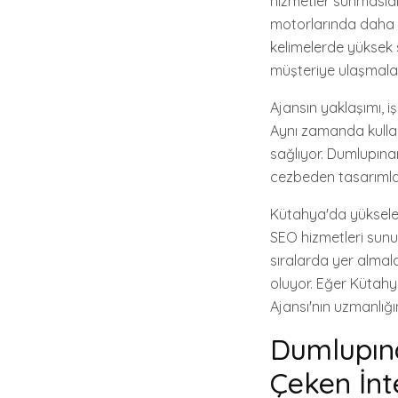
hizmetler sunmasıdı
motorlarında daha gö
kelimelerde yüksek s
müşteriye ulaşmaları
Ajansın yaklaşımı, 
Aynı zamanda kullanı
sağlıyor. Dumlupınar
cezbeden tasarımlar 
Kütahya'da yükselen 
SEO hizmetleri sunu
sıralarda yer almal
oluyor. Eğer Kütahya
Ajansı'nın uzmanlığı
Dumlupına
Çeken İnt