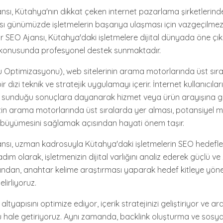
sı, Kütahya'nın dikkat çeken internet pazarlama şirketlerinden
ı günümüzde işletmelerin başarıya ulaşması için vazgeçilmez 
ar SEO Ajansı, Kütahya'daki işletmelere dijital dünyada öne ç
 konusunda profesyonel destek sunmaktadır.
Optimizasyonu), web sitelerinin arama motorlarında üst sıra
 dizi teknik ve stratejik uygulamayı içerir. İnternet kullanıcıla
 sunduğu sonuçlara dayanarak hizmet veya ürün arayışına gir
in arama motorlarında üst sıralarda yer alması, potansiyel müş
in büyümesini sağlamak açısından hayati önem taşır.
nsı, uzman kadrosuyla Kütahya'daki işletmelerin SEO hedefle
adım olarak, işletmenizin dijital varlığını analiz ederek güçlü ve
ından, anahtar kelime araştırması yaparak hedef kitleye yöneli
lirliyoruz.
altyapısını optimize ediyor, içerik stratejinizi geliştiriyor ve a
 hale getiriyoruz. Aynı zamanda, backlink oluşturma ve sosy