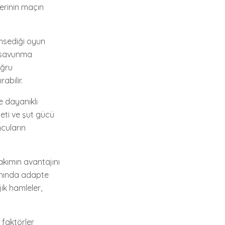
lerinin maçın
imsediği oyun
ve savunma
oğru
abilir.
e dayanıklı
yeti ve şut gücü
ncuların
akımın avantajını
 anında adapte
ik hamleler,
 faktörler