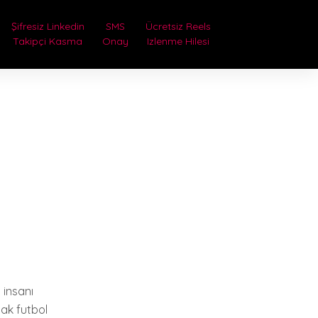
Şifresiz Linkedin
SMS
Ücretsiz Reels
Takipçi Kasma
Onay
Izlenme Hilesi
 insanı
cak futbol