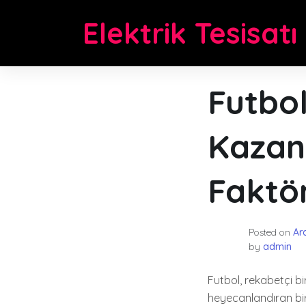
Skip
Elektrik Tesisatı
to
content
Futbol
Kazana
Faktö
Posted on
Ara
by
admin
Futbol, rekabetçi b
heyecanlandıran bir