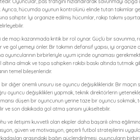
tedir. Oyuncular, pas trafiğini hızlandırarak savunmayı açığa 
ır. Ayrıca, hücumda oyunun kontrolünü elinde tutan takımlar ge
na sahiptir. İyi organize edilmiş hücumlar, rakip takımı şaşırta
rleyebilir.
i de maçı kazanmada kritik bir rol oynar. Güçlü bir savunma, r
 ve gol yemeyi önler. Bir takımın defansif yapısı, iyi organize 
a oyuncularının birbirleriyle uyum içinde oynaması gerekmekt
l altına almak ve topa sahipken rakibi baskı altında tutmak gib
nın temel bileşenleridir.
n bir diğer önemli unsuru ise oyuncu değişiklikleridir. Bir maçın s
ru oyuncu değişiklikleri yapmak, teknik direktörlerin yetenekler
rmansı düşen bir oyuncunun yerine taze bir oyuncu sokmak, t
lir ve son dakikada gol atma şansını yükseltebilir.
hu ve iletişimi kuvvetli olan ekipler daha başarılı olma eğilimi
syon, güven ve motivasyon, geçerli futbol stratejilerini uygu
rkadaşları arasındaki bağın güçlendirilmesi, oyuncuların birbi