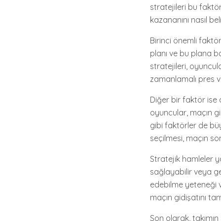
stratejileri bu fakt
kazananını nasıl bel
Birinci önemli faktö
planı ve bu plana ba
stratejileri, oyuncul
zamanlamalı pres ve k
Diğer bir faktör ise
oyuncular, maçın gid
gibi faktörler de b
seçilmesi, maçın so
Stratejik hamleler y
sağlayabilir veya g
edebilme yeteneği ve
maçın gidişatını tam
Son olarak, takımın