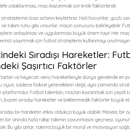
efe odaklanması, maçı kazanmak için kritik faktörlerdir.
tratejilerinin bazı sırlarını keşfettiniz. Hızlı hücumlar, güçlü 
i ve takım ruhu gibi unsurlar, maçın sonucunu belirleyebilir. Fu
tejilerin anlaşılması ve uygulanması büyük önem taşır. Her maç
erinizi şaşırtmak için futbol stratejilerini kullanmayı unutmayın
indeki Sıradışı Hareketler: Fut
ndeki Şaşırtıcı Faktörler
ftarları ve heyecan verici hareketleriyle dünya genelinde en p
Bu oyun, sadece fiziksel yeteneklerin değil, aynı zamanda stra
 platformdur. Futbol takımları, maçları kazanmak için çeşitli ta
ken, bazen sıradışı hareketler ve beklenmedik faktörler büyük etk
ıradışı bir hareketin etkisi oldukça büyük olabilir. Mesela, bir
 bir anında hızla rakip takımın savunmasını geçmesi, oyunun
lir. Bu gibi anlar, takıma büyük bir moral ve motivasyon sağ