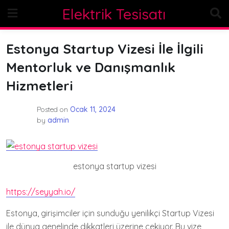
Skip
Elektrik Tesisatı
to
content
Estonya Startup Vizesi İle İlgili
Mentorluk ve Danışmanlık
Hizmetleri
Posted on
Ocak 11, 2024
by
admin
estonya startup vizesi
https://seyyah.io/
Estonya, girişimciler için sunduğu yenilikçi Startup Vizesi
ile dünya genelinde dikkatleri üzerine çekiyor. Bu vize