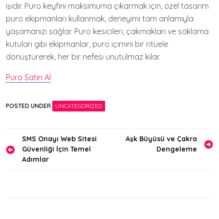
işidir. Puro keyfini maksimuma çıkarmak için, özel tasarım
puro ekipmanları kullanmak, deneyimi tam anlamıyla
yaşamanızı sağlar. Puro kesicileri, çakmakları ve saklama
kutuları gibi ekipmanlar, puro içimini bir ritüele
dönüştürerek, her bir nefesi unutulmaz kılar.
Puro Satın Al
POSTED UNDER
UNCATEGORIZED
Yazı
SMS Onayı Web Sitesi
Aşk Büyüsü ve Çakra
Güvenliği İçin Temel
Dengeleme
gezinmesi
Adımlar