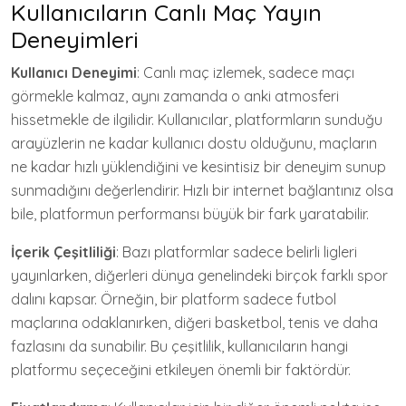
Kullanıcıların Canlı Maç Yayın
Deneyimleri
Kullanıcı Deneyimi
: Canlı maç izlemek, sadece maçı
görmekle kalmaz, aynı zamanda o anki atmosferi
hissetmekle de ilgilidir. Kullanıcılar, platformların sunduğu
arayüzlerin ne kadar kullanıcı dostu olduğunu, maçların
ne kadar hızlı yüklendiğini ve kesintisiz bir deneyim sunup
sunmadığını değerlendirir. Hızlı bir internet bağlantınız olsa
bile, platformun performansı büyük bir fark yaratabilir.
İçerik Çeşitliliği
: Bazı platformlar sadece belirli ligleri
yayınlarken, diğerleri dünya genelindeki birçok farklı spor
dalını kapsar. Örneğin, bir platform sadece futbol
maçlarına odaklanırken, diğeri basketbol, tenis ve daha
fazlasını da sunabilir. Bu çeşitlilik, kullanıcıların hangi
platformu seçeceğini etkileyen önemli bir faktördür.