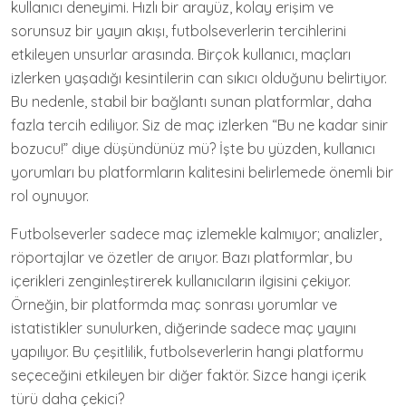
kullanıcı deneyimi. Hızlı bir arayüz, kolay erişim ve
sorunsuz bir yayın akışı, futbolseverlerin tercihlerini
etkileyen unsurlar arasında. Birçok kullanıcı, maçları
izlerken yaşadığı kesintilerin can sıkıcı olduğunu belirtiyor.
Bu nedenle, stabil bir bağlantı sunan platformlar, daha
fazla tercih ediliyor. Siz de maç izlerken “Bu ne kadar sinir
bozucu!” diye düşündünüz mü? İşte bu yüzden, kullanıcı
yorumları bu platformların kalitesini belirlemede önemli bir
rol oynuyor.
Futbolseverler sadece maç izlemekle kalmıyor; analizler,
röportajlar ve özetler de arıyor. Bazı platformlar, bu
içerikleri zenginleştirerek kullanıcıların ilgisini çekiyor.
Örneğin, bir platformda maç sonrası yorumlar ve
istatistikler sunulurken, diğerinde sadece maç yayını
yapılıyor. Bu çeşitlilik, futbolseverlerin hangi platformu
seçeceğini etkileyen bir diğer faktör. Sizce hangi içerik
türü daha çekici?