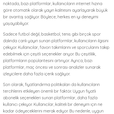
noktada, bazı platformlar, kullanıcıların internet hızına
göre otomatik olarak yayın kalitesini ayarlayarak büyük
bir avantaj sağlıyor. Böylece, herkes en iyi deneyimi
yaşayabiliyor.
Sadece futbol değil, basketbol, tenis gibi birçok spor
dalında canlı yayın sunan platformlar, kullanıcıların ilgisini
çekiyor. Kullanıcılar, favori takımlarını ve sporcularını takip
edebilmek için çeşitli seçenekler arıyor. Bu çeşitlilik,
platformların popülaritesini artırıyor. Ayrıca, bazı
platformlar, maç öncesi ve sonrası analizler sunarak
izleyicilere daha fazla içerik sağlıyor.
Son olarak, fiyatlandırma politikaları da kullanıcıların
tercihlerini etkileyen önemli bir faktör. Uygun fiyatlı
abonelik seçenekleri sunan platformlar, daha fazla
kullanıcı çekiyor. Kullanıcılar, kaliteli bir deneyim için ne
kadar ödeyeceklerini merak ediyor. Bu nedenle, uygun