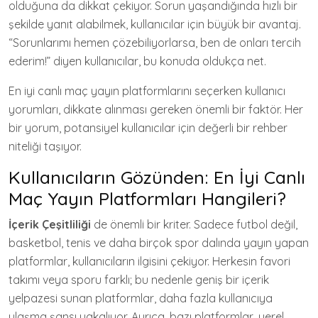
olduğuna da dikkat çekiyor. Sorun yaşandığında hızlı bir
şekilde yanıt alabilmek, kullanıcılar için büyük bir avantaj.
“Sorunlarımı hemen çözebiliyorlarsa, ben de onları tercih
ederim!” diyen kullanıcılar, bu konuda oldukça net.
En iyi canlı maç yayın platformlarını seçerken kullanıcı
yorumları, dikkate alınması gereken önemli bir faktör. Her
bir yorum, potansiyel kullanıcılar için değerli bir rehber
niteliği taşıyor.
Kullanıcıların Gözünden: En İyi Canlı
Maç Yayın Platformları Hangileri?
İçerik Çeşitliliği
de önemli bir kriter. Sadece futbol değil,
basketbol, tenis ve daha birçok spor dalında yayın yapan
platformlar, kullanıcıların ilgisini çekiyor. Herkesin favori
takımı veya sporu farklı; bu nedenle geniş bir içerik
yelpazesi sunan platformlar, daha fazla kullanıcıya
ulaşma şansı yakalıyor. Ayrıca, bazı platformlar, yerel