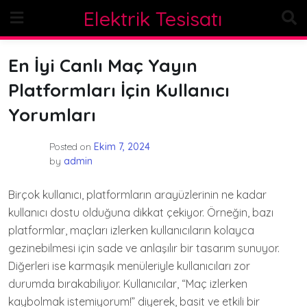
Skip
Elektrik Tesisatı
to
content
En İyi Canlı Maç Yayın
Platformları İçin Kullanıcı
Yorumları
Posted on
Ekim 7, 2024
by
admin
Birçok kullanıcı, platformların arayüzlerinin ne kadar
kullanıcı dostu olduğuna dikkat çekiyor. Örneğin, bazı
platformlar, maçları izlerken kullanıcıların kolayca
gezinebilmesi için sade ve anlaşılır bir tasarım sunuyor.
Diğerleri ise karmaşık menüleriyle kullanıcıları zor
durumda bırakabiliyor. Kullanıcılar, “Maç izlerken
kaybolmak istemiyorum!” diyerek, basit ve etkili bir