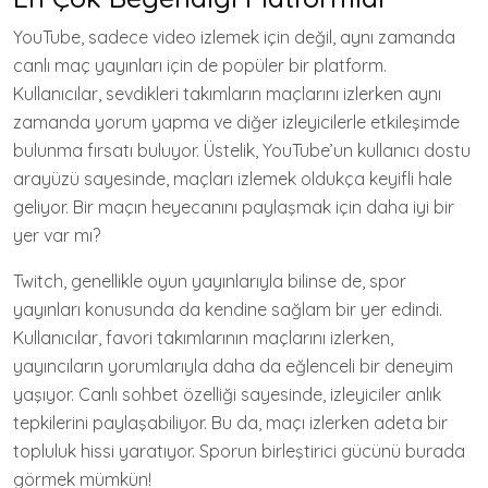
YouTube, sadece video izlemek için değil, aynı zamanda
canlı maç yayınları için de popüler bir platform.
Kullanıcılar, sevdikleri takımların maçlarını izlerken aynı
zamanda yorum yapma ve diğer izleyicilerle etkileşimde
bulunma fırsatı buluyor. Üstelik, YouTube’un kullanıcı dostu
arayüzü sayesinde, maçları izlemek oldukça keyifli hale
geliyor. Bir maçın heyecanını paylaşmak için daha iyi bir
yer var mı?
Twitch, genellikle oyun yayınlarıyla bilinse de, spor
yayınları konusunda da kendine sağlam bir yer edindi.
Kullanıcılar, favori takımlarının maçlarını izlerken,
yayıncıların yorumlarıyla daha da eğlenceli bir deneyim
yaşıyor. Canlı sohbet özelliği sayesinde, izleyiciler anlık
tepkilerini paylaşabiliyor. Bu da, maçı izlerken adeta bir
topluluk hissi yaratıyor. Sporun birleştirici gücünü burada
görmek mümkün!