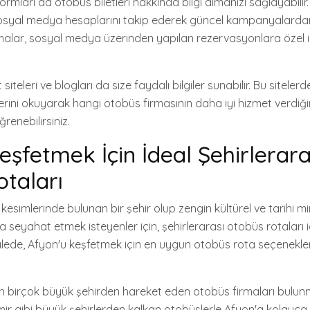
rmları da otobüs biletleri hakkında bilgi almanızı sağlayabili
 sosyal medya hesaplarını takip ederek güncel kampanyalard
firmalar, sosyal medya üzerinden yapılan rezervasyonlara özel 
iteleri ve blogları da size faydalı bilgiler sunabilir. Bu sitelerd
erini okuyarak hangi otobüs firmasının daha iyi hizmet verdiğ
ğrenebilirsiniz.
eşfetmek İçin İdeal Şehirlerara
taları
ç kesimlerinde bulunan bir şehir olup zengin kültürel ve tarihi mi
 seyahat etmek isteyenler için, şehirlerarası otobüs rotaları i
lede, Afyon'u keşfetmek için en uygun otobüs rota seçenekler
n birçok büyük şehirden hareket eden otobüs firmaları bulun
mir gibi büyük şehirlerden kalkan otobüslerle Afyon'a kolayca u