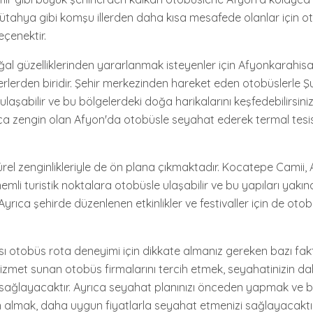
, Kütahya gibi komşu illerden daha kısa mesafede olanlar için 
eçenektir.
al güzelliklerinden yararlanmak isteyenler için Afyonkarahisa
lerden biridir. Şehir merkezinden hareket eden otobüslerle Ş
e ulaşabilir ve bu bölgelerdeki doğa harikalarını keşfedebilirsini
a zengin olan Afyon'da otobüsle seyahat ederek termal tesisl
türel zenginlikleriyle de ön plana çıkmaktadır. Kocatepe Camii, 
emli turistik noktalara otobüsle ulaşabilir ve bu yapıları yak
z. Ayrıca şehirde düzenlenen etkinlikler ve festivaller için de otob
ası otobüs rota deneyimi için dikkate almanız gereken bazı fakt
i hizmet sunan otobüs firmalarını tercih etmek, seyahatinizin dah
sağlayacaktır. Ayrıca seyahat planınızı önceden yapmak ve bil
 almak, daha uygun fiyatlarla seyahat etmenizi sağlayacaktır