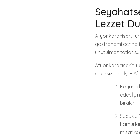
Seyahatse
Lezzet Du
Afyonkarahisar, Tür
gastronomi cennetid
unutulmaz tatlar su
Afyonkarahisar'a yo
sabırsızlanır. İşte 
Kaymaklı 
eder. İç
bırakır.
Sucuklu 
hamurlar 
misafirpe