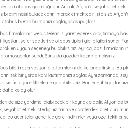
den biri otobüs yolculuğudur. Ancak, Afyon'a seyahat etmek 
s biletini nasıl bulacaklarını merak etmektedir. İşte size Afyo
 otobüs biletini bulmanızı sağlayacak ipuçları!
otobüs firmalarının web sitelerini ziyaret ederek araştırmaya başl
et fiyatları, sefer saatleri ve otobüs tipleri gibi bilgileri sunar. Fa
ırarak en uygun seçeneği bulabilirsiniz. Ayrıca, bazı firmaların ind
 promosyonlar sunduğunu da gözden kaçırmamalısınız.
büs bileti rezervasyon platformlarını da kullanabilirsiniz. Bu pla
atlarını tek bir yerde karşılaştırmanızı sağlar. Aynı zamanda, se
üs sınıfına göre filtreleme yapabilirsiniz. Böylece, ihtiyaçlarını
 daha kolay olur.
leri de size yardımcı olabilecek bir kaynak olabilir. Afyon'da
k, seyahat etmek istediğiniz tarih ve saatlerdeki bilet durumu
ıca, bu acenteler genellikle yerel indirimler veya özel teklifler su