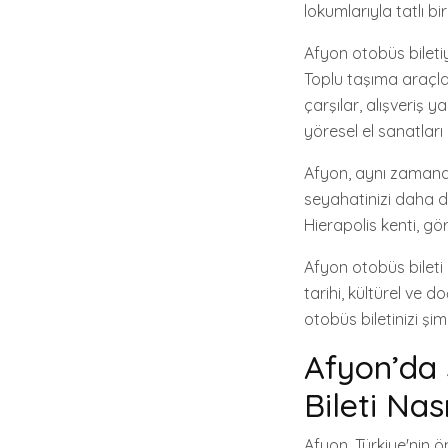
lokumlarıyla tatlı bir
Afyon otobüs bileti
Toplu taşıma araçlar
çarşılar, alışveriş y
yöresel el sanatları 
Afyon, aynı zamanda
seyahatinizi daha da
Hierapolis kenti, gö
Afyon otobüs bileti 
tarihi, kültürel ve d
otobüs biletinizi şi
Afyon’da
Bileti Nas
Afyon, Türkiye'nin ö