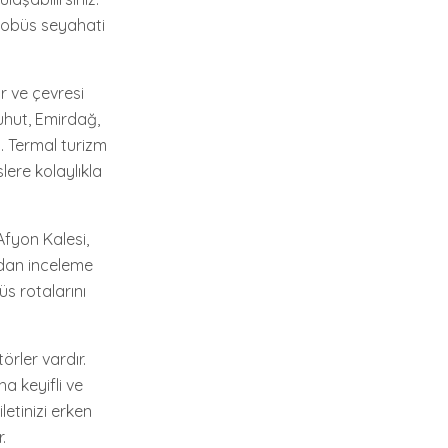
otobüs seyahati
r ve çevresi
uhut, Emirdağ,
z. Termal turizm
ere kolaylıkla
Afyon Kalesi,
ından inceleme
üs rotalarını
örler vardır.
a keyifli ve
etinizi erken
.