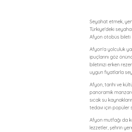
Seyahat etmek, yeni 
Türkiye'deki seyahat
Afyon otobüs bileti
Afyon'a yolculuk ya
ipuçlarını göz önü
biletinizi erken rez
uygun fiyatlarla se
Afyon, tarihi ve kült
panoramik manzarasın
sıcak su kaynakların
tedavi için popüler 
Afyon mutfağı da ke
lezzetler, şehrin ye