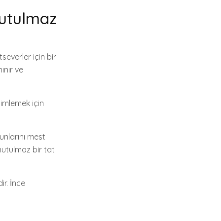
nutulmaz
everler için bir
ınır ve
yimlemek için
kunlarını mest
nutulmaz bir tat
ir. İnce