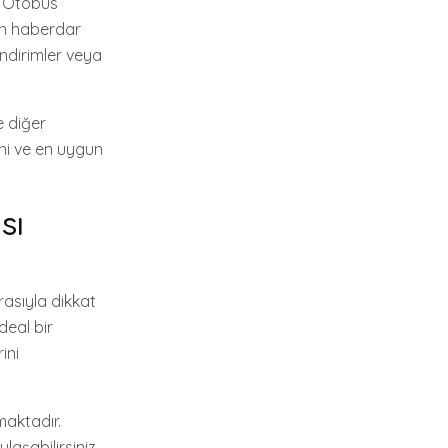
r. Otobüs
an haberdar
indirimler veya
e diğer
ini ve en uygun
sı
rasıyla dikkat
deal bir
ini
maktadır.
laşabilirsiniz.