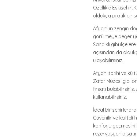
Özellikle Eskişehir
oldukça pratik bir s
Afyon'un zengin doğ
görülmeye değer yer
Sandıklı gibi ilçeler
açısından da oldukç
ulaşabilirsiniz.
Afyon, tarihi ve kül
Zafer Müzesi gibi ön
fırsatı bulabilirsini
kullanabilirsiniz.
İdeal bir şehirlerar
Güvenilir ve kalitel
konforlu geçmesini 
rezervasyonla satın