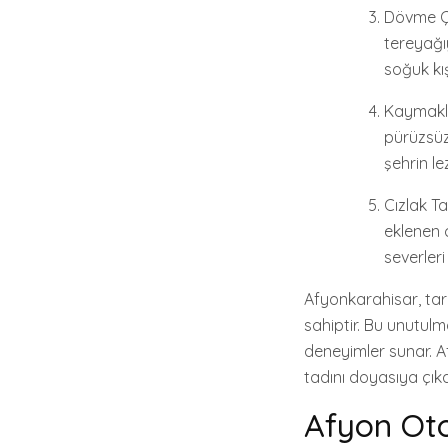
Dövme Ço
tereyağıy
soğuk kış
Kaymaklı
pürüzsüz 
şehrin l
Cızlak Ta
eklenen c
severleri
Afyonkarahisar, tari
sahiptir. Bu unutul
deneyimler sunar. A
tadını doyasıya çıkar
Afyon Otob