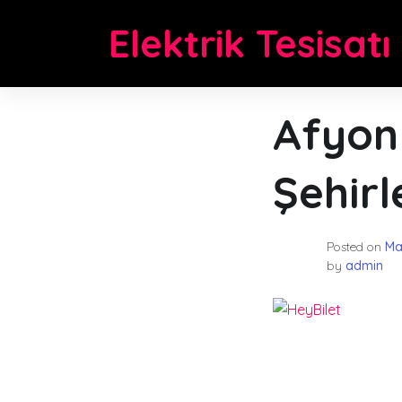
Skip
Elektrik Tesisatı
to
content
Afyon 
Şehirl
Posted on
Ma
by
admin