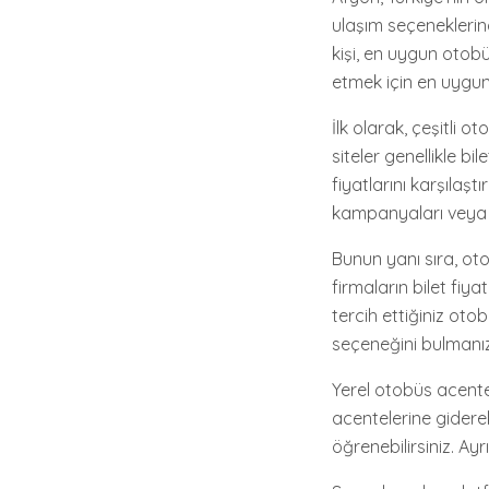
ulaşım seçeneklerin
kişi, en uygun otobü
etmek için en uygun
İlk olarak, çeşitli 
siteler genellikle bil
fiyatlarını karşılaşt
kampanyaları veya
Bunun yanı sıra, oto
firmaların bilet fiy
tercih ettiğiniz otob
seçeneğini bulmanız
Yerel otobüs acente
acentelerine gidere
öğrenebilirsiniz. Ayr