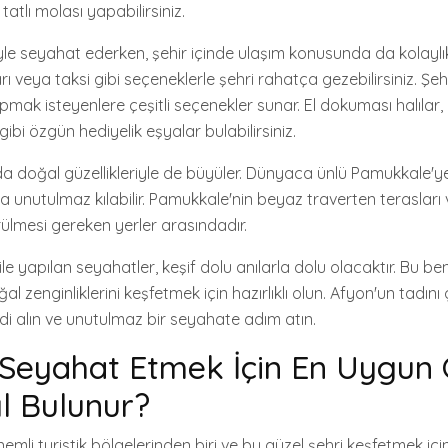
 tatlı molası yapabilirsiniz.
yle seyahat ederken, şehir içinde ulaşım konusunda da kolaylık
ı veya taksi gibi seçeneklerle şehri rahatça gezebilirsiniz. Şe
apmak isteyenlere çeşitli seçenekler sunar. El dokuması halılar, 
gibi özgün hediyelik eşyalar bulabilirsiniz.
 doğal güzellikleriyle de büyüler. Dünyaca ünlü Pamukkale'ye 
 unutulmaz kılabilir. Pamukkale'nin beyaz traverten terasları 
rülmesi gereken yerler arasındadır.
ile yapılan seyahatler, keşif dolu anılarla dolu olacaktır. Bu be
oğal zenginliklerini keşfetmek için hazırlıklı olun. Afyon'un tadını
mdi alın ve unutulmaz bir seyahate adım atın.
 Seyahat Etmek İçin En Uygun
ıl Bulunur?
nemli turistik bölgelerinden biri ve bu güzel şehri keşfetmek iç