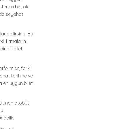
isteyen birçok
n'da seyahat
ayabilirsiniz. Bu
rklı firmaların
irimli bilet
tformlar, farklı
yahat tarihine ve
za en uygun bilet
 bulunan otobüs
nu
nabilir.