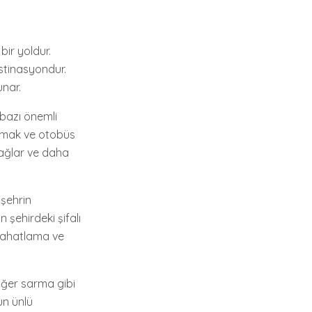
bir yoldur.
estinasyondur.
unar.
 bazı önemli
apmak ve otobüs
 sağlar ve daha
 şehrin
 şehirdeki şifalı
 rahatlama ve
iğer sarma gibi
un ünlü