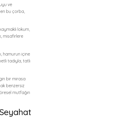
suyu ve
ilen bu çorba,
 kaymaklı lokum,
, misafirlere
sı, hamurun içine
li tadıyla, tatlı
gin bir mirasa
cak benzersiz
yöresel mutfağın
r Seyahat