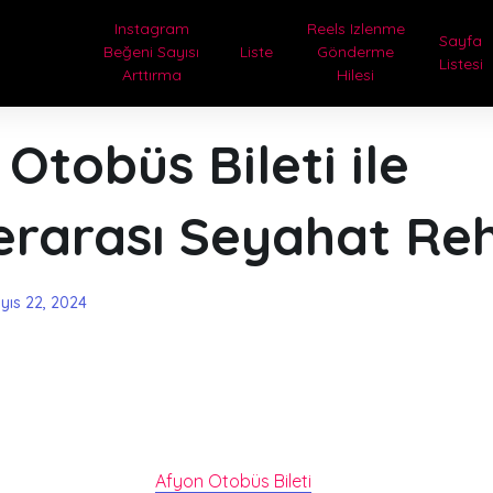
Instagram
Reels Izlenme
Sayfa
Beğeni Sayısı
Liste
Gönderme
Listesi
Arttırma
Hilesi
Otobüs Bileti ile
erarası Seyahat Re
yıs 22, 2024
Afyon Otobüs Bileti