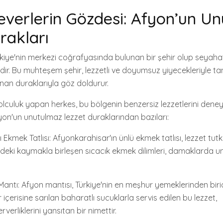
verlerin Gözdesi: Afyon’un U
rakları
kiye'nin merkezi coğrafyasında bulunan bir şehir olup seyahats
ir. Bu muhteşem şehir, lezzetli ve doyumsuz yiyecekleriyle tan
nan duraklarıyla göz doldurur.
lculuk yapan herkes, bu bölgenin benzersiz lezzetlerini dene
Afyon'un unutulmaz lezzet duraklarından bazıları:
Ekmek Tatlısı: Afyonkarahisar'ın ünlü ekmek tatlısı, lezzet tut
indeki kaymakla birleşen sıcacık ekmek dilimleri, damaklarda u
Mantı: Afyon mantısı, Türkiye'nin en meşhur yemeklerinden birid
içerisine sarılan baharatlı sucuklarla servis edilen bu lezzet,
rverliklerini yansıtan bir nimettir.