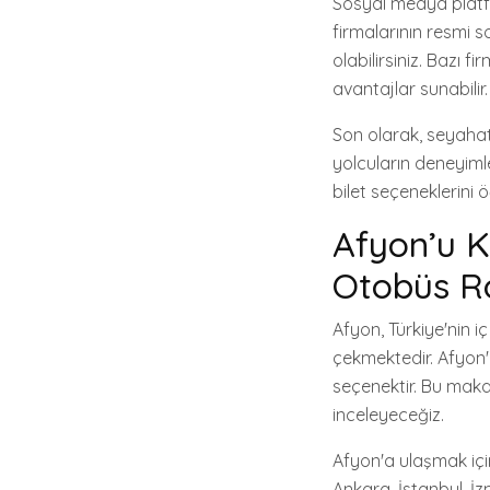
Sosyal medya platfo
firmalarının resmi
olabilirsiniz. Bazı 
avantajlar sunabilir.
Son olarak, seyahat s
yolcuların deneyiml
bilet seçeneklerini ö
Afyon’u K
Otobüs Ro
Afyon, Türkiye'nin i
çekmektedir. Afyon'a
seçenektir. Bu maka
inceleyeceğiz.
Afyon'a ulaşmak içi
Ankara, İstanbul, İz