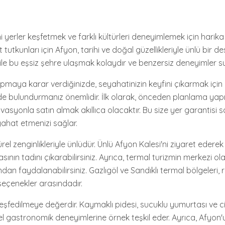
yerler keşfetmek ve farklı kültürleri deneyimlemek için harika 
 tutkunları için Afyon, tarihi ve doğal güzellikleriyle ünlü bir d
 ile bu eşsiz şehre ulaşmak kolaydır ve benzersiz deneyimler s
pmaya karar verdiğinizde, seyahatinizin keyfini çıkarmak için
nde bulundurmanız önemlidir. İlk olarak, önceden planlama y
ervasyonla satın almak akıllıca olacaktır. Bu size yer garantisi
yahat etmenizi sağlar.
ürel zenginlikleriyle ünlüdür. Ünlü Afyon Kalesi'ni ziyaret ederek
ın tadını çıkarabilirsiniz. Ayrıca, termal turizmin merkezi olan
dan faydalanabilirsiniz. Gazlıgöl ve Sandıklı termal bölgeleri,
seçenekler arasındadır.
şfedilmeye değerdir. Kaymaklı pidesi, sucuklu yumurtası ve c
rel gastronomik deneyimlerine örnek teşkil eder. Ayrıca, Afyon'