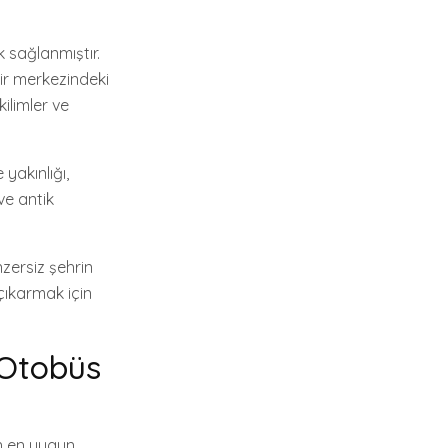
 sağlanmıştır.
hir merkezindeki
kilimler ve
yakınlığı,
ve antik
nzersiz şehrin
 çıkarmak için
 Otobüs
in en uygun