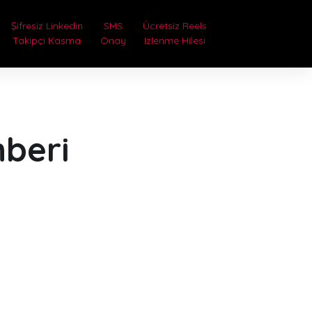
Şifresiz Linkedin
SMS
Ücretsiz Reels
Takipçi Kasma
Onay
Izlenme Hilesi
hberi