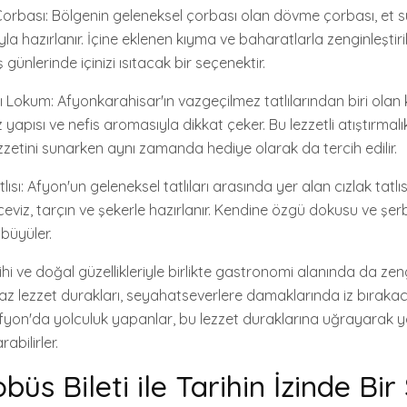
rbası: Bölgenin geleneksel çorbası olan dövme çorbası, et 
la hazırlanır. İçine eklenen kıyma ve baharatlarla zenginleştir
 günlerinde içinizi ısıtacak bir seçenektir.
 Lokum: Afyonkarahisar'ın vazgeçilmez tatlılarından biri olan
yapısı ve nefis aromasıyla dikkat çeker. Bu lezzetli atıştırmalık
ezzetini sunarken aynı zamanda hediye olarak da tercih edilir.
tlısı: Afyon'un geleneksel tatlıları arasında yer alan cızlak tatlı
eviz, tarçın ve şekerle hazırlanır. Kendine özgü dokusu ve şerbet
 büyüler.
hi ve doğal güzellikleriyle birlikte gastronomi alanında da zen
maz lezzet durakları, seyahatseverlere damaklarında iz bıraka
fyon'da yolculuk yapanlar, bu lezzet duraklarına uğrayarak 
abilirler.
üs Bileti ile Tarihin İzinde Bi